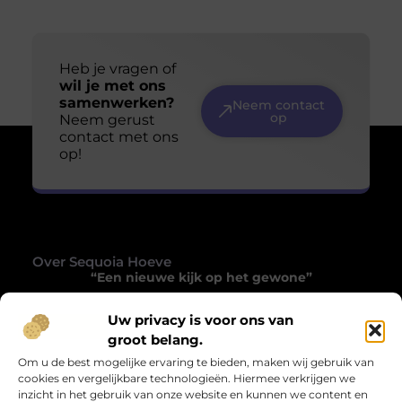
Heb je vragen of
wil je met ons
samenwerken?
Neem contact
op
Neem gerust
contact met ons
op!
Over Sequoia Hoeve
“Een nieuwe kijk op het gewone”
Sequoiahoeve.nl laat je het alledaagse opnieuw
Uw privacy is voor ons van
ontdekken. Een verzameling blogs die inspireren,
groot belang.
verrassen en het gewone tot iets bijzonders maken.
Om u de best mogelijke ervaring te bieden, maken wij gebruik van
cookies en vergelijkbare technologieën. Hiermee verkrijgen we
Onze informatie
inzicht in het gebruik van onze website en kunnen we content en