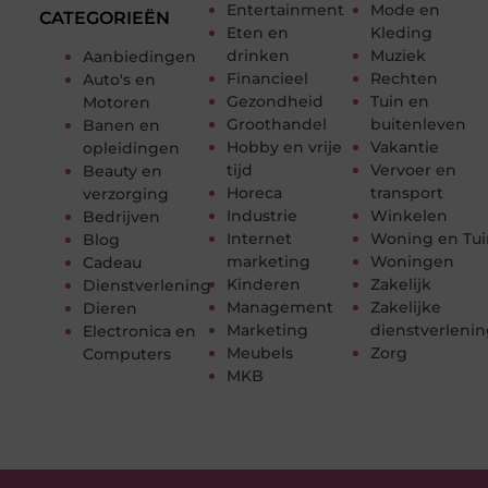
Entertainment
Mode en
CATEGORIEËN
Eten en
Kleding
drinken
Muziek
Aanbiedingen
Financieel
Rechten
Auto's en
Gezondheid
Tuin en
Motoren
Groothandel
buitenleven
Banen en
Hobby en vrije
Vakantie
opleidingen
tijd
Vervoer en
Beauty en
Horeca
transport
verzorging
Industrie
Winkelen
Bedrijven
Internet
Woning en Tui
Blog
marketing
Woningen
Cadeau
Kinderen
Zakelijk
Dienstverlening
Management
Zakelijke
Dieren
Marketing
dienstverleni
Electronica en
Meubels
Zorg
Computers
MKB