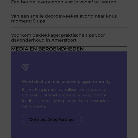
Een beugel overwegen wat je vooraf wil weten
Van een snelle doordeweekse avond naar knus
moment: 5 tips
Voorkom daklekkage: praktische tips voor
dakonderhoud in Amersfoort
MEDIA EN BEROEMDHEDEN
Word deel van een actieve blogcommunity
Bij ons krijg je meer dan alleen een plek om te
schrijven. Ontmoet andere schrijvers, ontvang
feedback, en laat je inspireren door de verhalen
van anderen.
Ontmoet Onze Partners