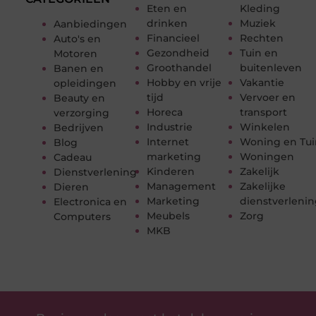
Eten en
Kleding
drinken
Muziek
Aanbiedingen
Financieel
Rechten
Auto's en
Gezondheid
Tuin en
Motoren
Groothandel
buitenleven
Banen en
Hobby en vrije
Vakantie
opleidingen
tijd
Vervoer en
Beauty en
Horeca
transport
verzorging
Industrie
Winkelen
Bedrijven
Internet
Woning en Tui
Blog
marketing
Woningen
Cadeau
Kinderen
Zakelijk
Dienstverlening
Management
Zakelijke
Dieren
Marketing
dienstverleni
Electronica en
Meubels
Zorg
Computers
MKB