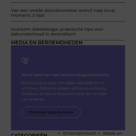
Van een snelle doordeweekse avond naar knus
moment: 5 tips
Voorkom daklekkage: praktische tips voor
dakonderhoud in Amersfoort
MEDIA EN BEROEMDHEDEN
Word deel van een actieve blogcommunity
Bij ons krijg je meer dan alleen een plek om te
schrijven. Ontmoet andere schrijvers, ontvang
feedback, en laat je inspireren door de verhalen
van anderen.
Ontmoet Onze Partners
Entertainment
Mode en
CATEGORIEËN