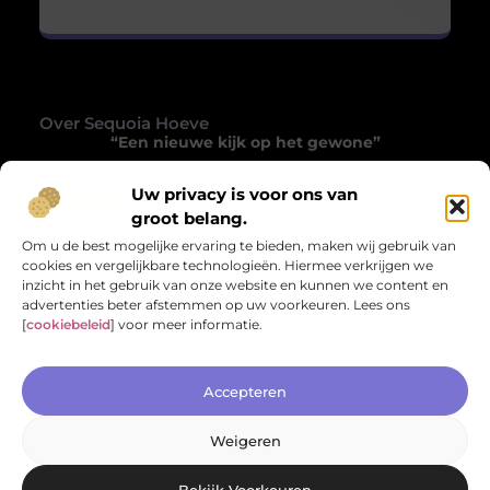
Over Sequoia Hoeve
“Een nieuwe kijk op het gewone”
Sequoiahoeve.nl laat je het alledaagse opnieuw
Uw privacy is voor ons van
ontdekken. Een verzameling blogs die inspireren,
groot belang.
verrassen en het gewone tot iets bijzonders maken.
Om u de best mogelijke ervaring te bieden, maken wij gebruik van
cookies en vergelijkbare technologieën. Hiermee verkrijgen we
Onze informatie
inzicht in het gebruik van onze website en kunnen we content en
advertenties beter afstemmen op uw voorkeuren. Lees ons
Website Linkbuilding: Hoe Jij Krachtige Backlinks Bouwt voor Betere Zichtbaarheid
Geld Verdienen met Links: Hoe Jij Slim Inkomsten Kunt Genereren
[
cookiebeleid
] voor meer informatie.
Bericht categorie
Accepteren
Weigeren
Bekijk Voorkeuren