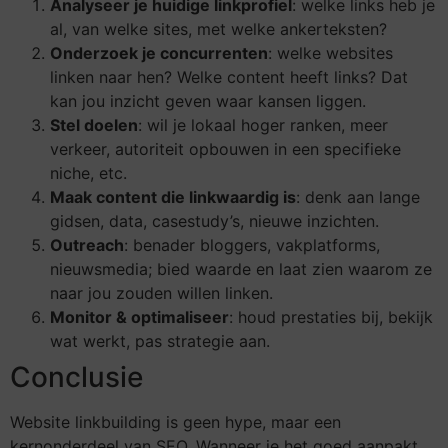
Analyseer je huidige linkprofiel
: welke links heb je
al, van welke sites, met welke ankerteksten?
Onderzoek je concurrenten
: welke websites
linken naar hen? Welke content heeft links? Dat
kan jou inzicht geven waar kansen liggen.
Stel doelen
: wil je lokaal hoger ranken, meer
verkeer, autoriteit opbouwen in een specifieke
niche, etc.
Maak content die linkwaardig is
: denk aan lange
gidsen, data, casestudy’s, nieuwe inzichten.
Outreach
: benader bloggers, vakplatforms,
nieuwsmedia; bied waarde en laat zien waarom ze
naar jou zouden willen linken.
Monitor & optimaliseer
: houd prestaties bij, bekijk
wat werkt, pas strategie aan.
Conclusie
Website linkbuilding is geen hype, maar een
kernonderdeel van SEO. Wanneer je het goed aanpakt,