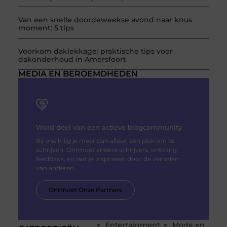
Van een snelle doordeweekse avond naar knus
moment: 5 tips
Voorkom daklekkage: praktische tips voor
dakonderhoud in Amersfoort
MEDIA EN BEROEMDHEDEN
Word deel van een actieve blogcommunity
Bij ons krijg je meer dan alleen een plek om te
schrijven. Ontmoet andere schrijvers, ontvang
feedback, en laat je inspireren door de verhalen
van anderen.
Ontmoet Onze Partners
Entertainment
Mode en