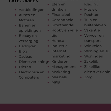
CATEGORIEËN
Eten en
Kleding
drinken
Muziek
Aanbiedingen
Financieel
Rechten
Auto's en
Gezondheid
Tuin en
Motoren
Groothandel
buitenleven
Banen en
Hobby en vrije
Vakantie
opleidingen
tijd
Vervoer en
Beauty en
Horeca
transport
verzorging
Industrie
Winkelen
Bedrijven
Internet
Woning en Tui
Blog
marketing
Woningen
Cadeau
Kinderen
Zakelijk
Dienstverlening
Management
Zakelijke
Dieren
Marketing
dienstverleni
Electronica en
Meubels
Zorg
Computers
MKB