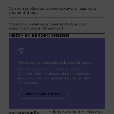
Van een snelle doordeweekse avond naar knus
moment: 5 tips
Voorkom daklekkage: praktische tips voor
dakonderhoud in Amersfoort
MEDIA EN BEROEMDHEDEN
Word deel van een actieve blogcommunity
Bij ons krijg je meer dan alleen een plek om te
schrijven. Ontmoet andere schrijvers, ontvang
feedback, en laat je inspireren door de verhalen
van anderen.
Ontmoet Onze Partners
Entertainment
Mode en
CATEGORIEËN