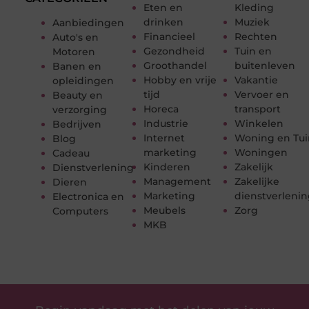
Eten en
Kleding
drinken
Muziek
Aanbiedingen
Financieel
Rechten
Auto's en
Gezondheid
Tuin en
Motoren
Groothandel
buitenleven
Banen en
Hobby en vrije
Vakantie
opleidingen
tijd
Vervoer en
Beauty en
Horeca
transport
verzorging
Industrie
Winkelen
Bedrijven
Internet
Woning en Tui
Blog
marketing
Woningen
Cadeau
Kinderen
Zakelijk
Dienstverlening
Management
Zakelijke
Dieren
Marketing
dienstverleni
Electronica en
Meubels
Zorg
Computers
MKB