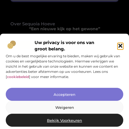
Over Sequoia Hoeve
“Een nieuwe kijk op het gewone”
Sequoiahoeve.nl laat je het alledaagse opnieuw
Uw privacy is voor ons van
ontdekken. Een verzameling blogs die inspireren,
groot belang.
verrassen en het gewone tot iets bijzonders maken.
Om u de best mogelijke ervaring te bieden, maken wij gebruik van
cookies en vergelijkbare technologieën. Hiermee verkrijgen we
Onze informatie
inzicht in het gebruik van onze website en kunnen we content en
advertenties beter afstemmen op uw voorkeuren. Lees ons
Website Linkbuilding: Hoe Jij Krachtige Backlinks Bouwt voor Betere Zichtbaarheid
Geld Verdienen met Links: Hoe Jij Slim Inkomsten Kunt Genereren
[
cookiebeleid
] voor meer informatie.
Bericht categorie
Accepteren
Weigeren
Bekijk Voorkeuren
Website index
Cookiebeleid (EU)
@2025 www.sequoiahoeve.nl. All Right Reserved.