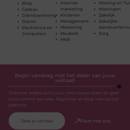
Internet
Woning en Tui
Blog
marketing
Woningen
Cadeau
Kinderen
Zakelijk
Dienstverlening
Management
Zakelijke
Dieren
Marketing
dienstverleni
Electronica en
Meubels
Zorg
Computers
MKB
Begin vandaag met het delen van jouw
verhaal!
Ontmoet andere schrijvers, vind nieuwe lezers en geef
jouw content een plek. Registreer en blog mee op ons
platform.
Deel je verhaal
Praat met ons