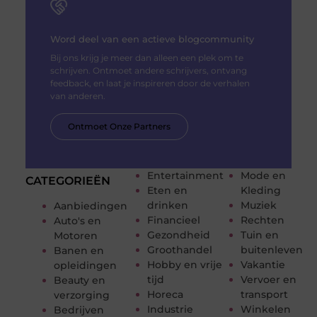
Word deel van een actieve blogcommunity
Bij ons krijg je meer dan alleen een plek om te
schrijven. Ontmoet andere schrijvers, ontvang
feedback, en laat je inspireren door de verhalen
van anderen.
Ontmoet Onze Partners
Entertainment
Mode en
CATEGORIEËN
Eten en
Kleding
drinken
Muziek
Aanbiedingen
Financieel
Rechten
Auto's en
Gezondheid
Tuin en
Motoren
Groothandel
buitenleven
Banen en
Hobby en vrije
Vakantie
opleidingen
tijd
Vervoer en
Beauty en
Horeca
transport
verzorging
Industrie
Winkelen
Bedrijven