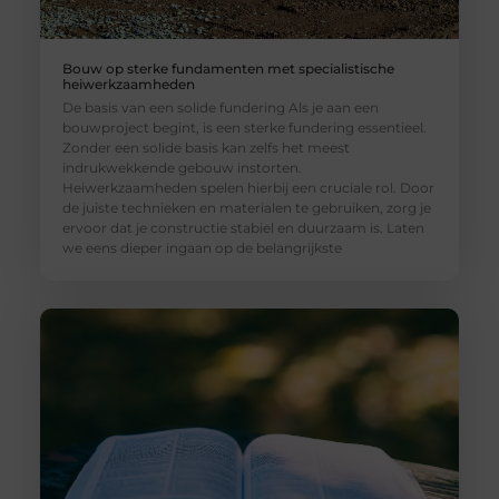
Bouw op sterke fundamenten met specialistische
heiwerkzaamheden
De basis van een solide fundering Als je aan een
bouwproject begint, is een sterke fundering essentieel.
Zonder een solide basis kan zelfs het meest
indrukwekkende gebouw instorten.
Heiwerkzaamheden spelen hierbij een cruciale rol. Door
de juiste technieken en materialen te gebruiken, zorg je
ervoor dat je constructie stabiel en duurzaam is. Laten
we eens dieper ingaan op de belangrijkste