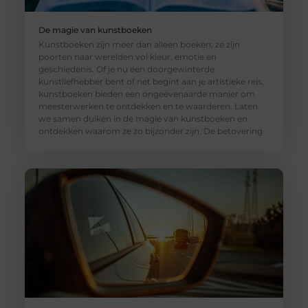
De magie van kunstboeken
Kunstboeken zijn meer dan alleen boeken; ze zijn
poorten naar werelden vol kleur, emotie en
geschiedenis. Of je nu een doorgewinterde
kunstliefhebber bent of net begint aan je artistieke reis,
kunstboeken bieden een ongeëvenaarde manier om
meesterwerken te ontdekken en te waarderen. Laten
we samen duiken in de magie van kunstboeken en
ontdekken waarom ze zo bijzonder zijn. De betovering