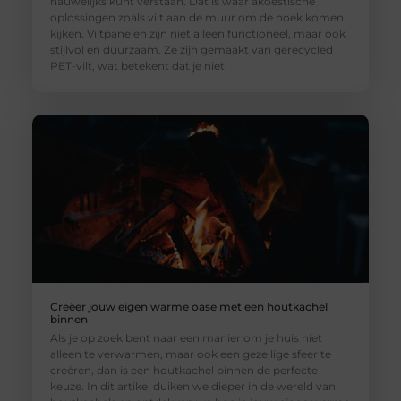
nauwelijks kunt verstaan. Dat is waar akoestische
oplossingen zoals vilt aan de muur om de hoek komen
kijken. Viltpanelen zijn niet alleen functioneel, maar ook
stijlvol en duurzaam. Ze zijn gemaakt van gerecycled
PET-vilt, wat betekent dat je niet
Creëer jouw eigen warme oase met een houtkachel
binnen
Als je op zoek bent naar een manier om je huis niet
alleen te verwarmen, maar ook een gezellige sfeer te
creëren, dan is een houtkachel binnen de perfecte
keuze. In dit artikel duiken we dieper in de wereld van