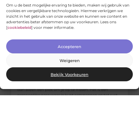
Om u de best mogelijke ervaring te bieden, maken wij gebruik van
cookies en vergelijkbare technologieën. Hiermee verkrijgen we
inzicht in het gebruik van onze website en kunnen we content en
advertenties beter afstemmen op uw voorkeuren. Lees ons
[
cookiebeleid
] voor meer informatie.
Accepteren
Weigeren
Jouw nieuwe badkamerervaring: ontdek de Velunova
stijl
Bekijk Voorkeuren
Ben je klaar om je badkamer om te toveren tot een
stijlvolle en functionele ruimte? Een badkamer is meer
dan alleen een plek om je op te frissen. Het is een
persoonlijke oase waar je kunt ontspannen en tot rust
kunt komen. Daarom willen we je graag introduceren
aan de Velunova stijl, die perfect aansluit bij jouw
wensen en behoeften.