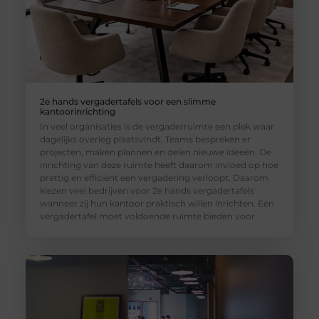
2e hands vergadertafels voor een slimme
kantoorinrichting
In veel organisaties is de vergaderruimte een plek waar
dagelijks overleg plaatsvindt. Teams bespreken er
projecten, maken plannen en delen nieuwe ideeën. De
inrichting van deze ruimte heeft daarom invloed op hoe
prettig en efficiënt een vergadering verloopt. Daarom
kiezen veel bedrijven voor 2e hands vergadertafels
wanneer zij hun kantoor praktisch willen inrichten. Een
vergadertafel moet voldoende ruimte bieden voor