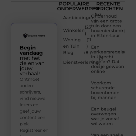
POPULAIRE
RECENTE
ONDERWERPEN
BERICHTEN
(62
Onderhoud
Aanbiedingen
)
van een grote
tuin door een
(23
Winkelen
hoveniersbedrijf
)
in Etten-Leur
Woning
(11
en Tuin
)
Een
Begin
verkeersregelaar
vandaag
Blog
(8 )
in Utrecht
met het
(8
regelen? Dat
Dienstverlening
delen van
)
doe je gewoon
jouw
online
verhaal!
Ontmoet
Voorkom
andere
schurende
schrijvers,
bovenbenen
bij mannen
vind nieuwe
lezers en
Een beugel
geef jouw
overwegen
content een
wat je vooraf
wil weten
plek.
Registreer en
Van een snelle