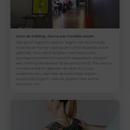
Eerst de indeling, daarna pas meubels kiezen
Een goed ingericht kantoor begint niet bij meubels,
maar bij de manier waarop de ruimte dagelijks wordt
gebruikt. Door eerst te kijken naar looproutes,
overlegmomenten en concentratieplekken ontstaat
een indeling die aansluit bij de werkpraktijk. Pas daarna
worden meubels gekozen die deze structuur
ondersteunen. Wanneer de basis klopt, blijven
looproutes logisch – ook als stoelen naar achter
schuiven – en