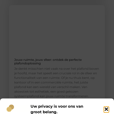
Jouw ruimte, jouw sfeer: ontdek de perfecte
plafondoplossing
Je denkt misschien niet vaak na over het plafond boven
je hoofd, maar het speelt een cruciale rol in de sfeer en
functionaliteit van een ruimte. Of je nu thuis bent, op
kantoor of in een commerciële ruimte, het juiste
plafond kan een wereld van verschil maken. Van
akoestiek tot esthetiek, een goed gekozen
systeemplafond kan jouw ruimte transformeren.
Verschillende
Uw privacy is voor ons van
groot belang.