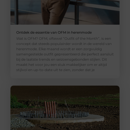
Ontdek de essentie van OFM in herenmode
Wat is OFM? OFM, oftewel “Outfit of the Month”, is een
concept dat steeds populairder wordt in de wereld van
herenmode. Elke maand wordt er een zorgvuldig
samengestelde outfit gepresenteerd die perfect aansluit
bij de laatste trends en seizoensgebonden stijlen. Dit
maakt het voor jou een stuk makkelijker om er altijd
stijlvol en up-to-date uit te zien, zonder dat je