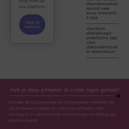
blog mee op
doordeweekse
ons platform.
avond naar
knus moment:
5 tips
Deel je
verhaal
Voorkom
daklekkage:
praktische tips
voor
dakonderhoud
in Amersfoort
Heb je deze artikelen al onder ogen gehad?
Ontdek de fascinerende en intrigerende verhalen die
wij te bieden hebben en mis onze artikelen niet.
Verdiep je in verschillende onderwerpen en blijf goed
geïnformeerd!