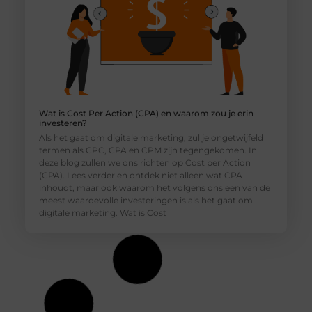
Wat is Cost Per Action (CPA) en waarom zou je erin
investeren?
Als het gaat om digitale marketing, zul je ongetwijfeld
termen als CPC, CPA en CPM zijn tegengekomen. In
deze blog zullen we ons richten op Cost per Action
(CPA). Lees verder en ontdek niet alleen wat CPA
inhoudt, maar ook waarom het volgens ons een van de
meest waardevolle investeringen is als het gaat om
digitale marketing. Wat is Cost