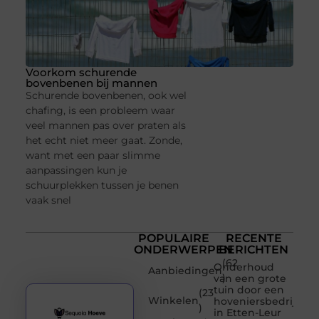
Voorkom schurende
bovenbenen bij mannen
Schurende bovenbenen, ook wel
chafing, is een probleem waar
veel mannen pas over praten als
het echt niet meer gaat. Zonde,
want met een paar slimme
aanpassingen kun je
schuurplekken tussen je benen
vaak snel
POPULAIRE
RECENTE
ONDERWERPEN
BERICHTEN
(62
Onderhoud
Aanbiedingen
)
van een grote
tuin door een
(23
Winkelen
hoveniersbedrijf
)
in Etten-Leur