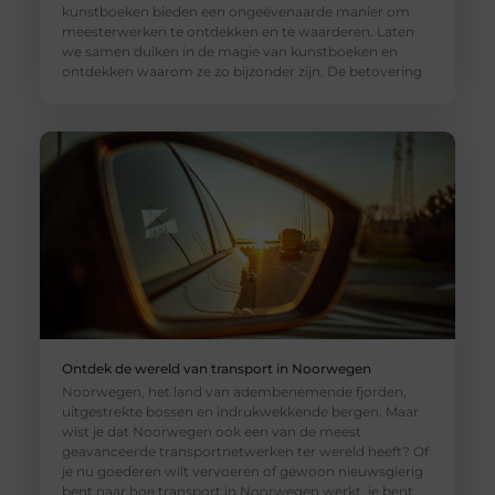
kunstboeken bieden een ongeëvenaarde manier om
meesterwerken te ontdekken en te waarderen. Laten
we samen duiken in de magie van kunstboeken en
ontdekken waarom ze zo bijzonder zijn. De betovering
Ontdek de wereld van transport in Noorwegen
Noorwegen, het land van adembenemende fjorden,
uitgestrekte bossen en indrukwekkende bergen. Maar
wist je dat Noorwegen ook een van de meest
geavanceerde transportnetwerken ter wereld heeft? Of
je nu goederen wilt vervoeren of gewoon nieuwsgierig
bent naar hoe transport in Noorwegen werkt, je bent