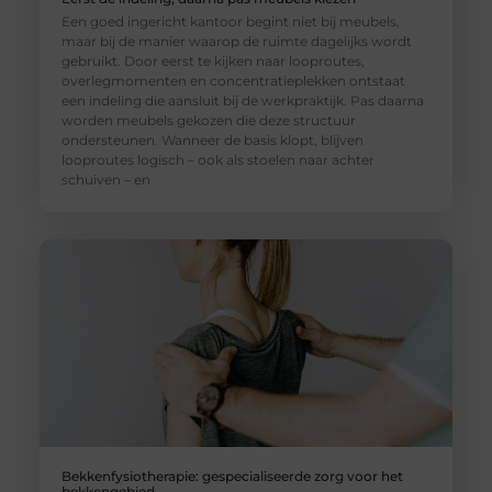
Een goed ingericht kantoor begint niet bij meubels,
maar bij de manier waarop de ruimte dagelijks wordt
gebruikt. Door eerst te kijken naar looproutes,
overlegmomenten en concentratieplekken ontstaat
een indeling die aansluit bij de werkpraktijk. Pas daarna
worden meubels gekozen die deze structuur
ondersteunen. Wanneer de basis klopt, blijven
looproutes logisch – ook als stoelen naar achter
schuiven – en
Bekkenfysiotherapie: gespecialiseerde zorg voor het
bekkengebied