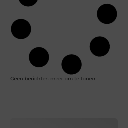
Rauwe Honing: Een Natuurlijk Middel Tegen
Seizoensgebonden Allergieën
Wat is Rauwe Honing? Rauwe honing is honing die
direct uit de bijenkorf wordt gehaald en geen enkele
bewerking ondergaat, zoals pasteurisatie of filtratie.
Hierdoor behoudt het al zijn natuurlijke
voedingsstoffen, enzymen en pollen, die vaak verloren
gaan in verwerkte honing. Deze onbewerkte vorm van
honing heeft niet alleen voordelen voor de algehele
gezondheid, maar kan ook een effectieve natuurlijke