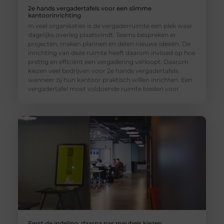
2e hands vergadertafels voor een slimme
kantoorinrichting
In veel organisaties is de vergaderruimte een plek waar
dagelijks overleg plaatsvindt. Teams bespreken er
projecten, maken plannen en delen nieuwe ideeën. De
inrichting van deze ruimte heeft daarom invloed op hoe
prettig en efficiënt een vergadering verloopt. Daarom
kiezen veel bedrijven voor 2e hands vergadertafels
wanneer zij hun kantoor praktisch willen inrichten. Een
vergadertafel moet voldoende ruimte bieden voor
Eerst de indeling, daarna pas meubels kiezen