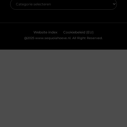
Accepteren
Weigeren
Jouw nieuwe badkamerervaring: ontdek de Velunova
stijl
Bekijk Voorkeuren
Ben je klaar om je badkamer om te toveren tot een
stijlvolle en functionele ruimte? Een badkamer is meer
dan alleen een plek om je op te frissen. Het is een
persoonlijke oase waar je kunt ontspannen en tot rust
kunt komen. Daarom willen we je graag introduceren
aan de Velunova stijl, die perfect aansluit bij jouw
wensen en behoeften.