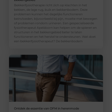
Bekkenfysiotherapie richt zich op klachten in het
bekken, de lage rug, buik en bekkenbodem. Deze
problemen kunnen het dagelijks functioneren
beïnvloeden, bijvoorbeeld bij pijn, moeite met bewegen
of problemen rondom urineren. Een gespecialiseerde
fysiotherapeut Apeldoorn kan helpen om de spieren en
structuren in het bekkengebied beter te laten
functioneren en het herstel te ondersteunen. Wat doet
een bekkenfysiotherapeut? De bekkenbodem
Ontdek de essentie van OFM in herenmode