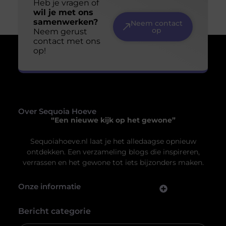
Jouw ruimte, jouw sfeer: ontdek de perfecte
plafondoplossing
Je denkt misschien niet vaak na over het plafond boven
je hoofd, maar het speelt een cruciale rol in de sfeer en
functionaliteit van een ruimte. Of je nu thuis bent, op
kantoor of in een commerciële ruimte, het juiste
plafond kan een wereld van verschil maken. Van
akoestiek tot esthetiek, een goed gekozen
systeemplafond kan jouw ruimte transformeren.
Verschillende
Uw privacy is voor ons van
groot belang.
Om u de best mogelijke ervaring te bieden, maken wij gebruik van
cookies en vergelijkbare technologieën. Hiermee verkrijgen we
inzicht in het gebruik van onze website en kunnen we content en
advertenties beter afstemmen op uw voorkeuren. Lees ons
[
cookiebeleid
] voor meer informatie.