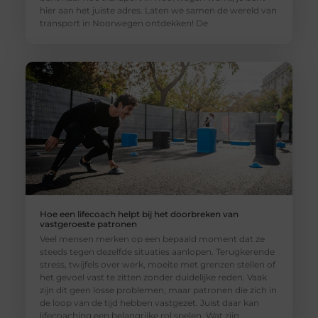
hier aan het juiste adres. Laten we samen de wereld van
transport in Noorwegen ontdekken! De
Hoe een lifecoach helpt bij het doorbreken van
vastgeroeste patronen
Veel mensen merken op een bepaald moment dat ze
steeds tegen dezelfde situaties aanlopen. Terugkerende
stress, twijfels over werk, moeite met grenzen stellen of
het gevoel vast te zitten zonder duidelijke reden. Vaak
zijn dit geen losse problemen, maar patronen die zich in
de loop van de tijd hebben vastgezet. Juist daar kan
lifecoaching een belangrijke rol spelen. Wat zijn