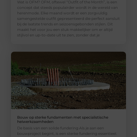
Wat is OFM? OFM, oftewel “Outfit of the Month”, is een
concept dat steeds populairder wordt in de wereld van
herenmode. Elke maand wordt er een zorgvuldig
samengestelde outfit gepresenteerd die perfect aansluit
bij de laatste trends en seizoensgebonden stijlen. Dit
maakt het voor jou een stuk makkelijker om er altijd
stijlvol en up-to-date uit te zien, zonder dat je
Bouw op sterke fundamenten met specialistische
heiwerkzaamheden
De basis van een solide fundering Als je aan een
bouwproject begint, is een sterke fundering essentieel.