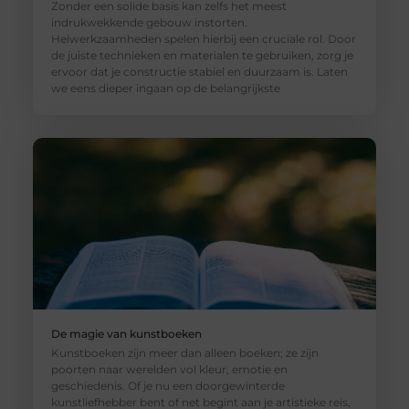
Zonder een solide basis kan zelfs het meest
indrukwekkende gebouw instorten.
Heiwerkzaamheden spelen hierbij een cruciale rol. Door
de juiste technieken en materialen te gebruiken, zorg je
ervoor dat je constructie stabiel en duurzaam is. Laten
we eens dieper ingaan op de belangrijkste
De magie van kunstboeken
Kunstboeken zijn meer dan alleen boeken; ze zijn
poorten naar werelden vol kleur, emotie en
geschiedenis. Of je nu een doorgewinterde
kunstliefhebber bent of net begint aan je artistieke reis,