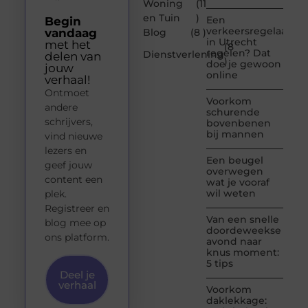
Woning
(11
en Tuin
)
Een
Begin
verkeersregelaar
vandaag
Blog
(8 )
in Utrecht
met het
(8
regelen? Dat
Dienstverlening
delen van
)
doe je gewoon
jouw
online
verhaal!
Ontmoet
Voorkom
andere
schurende
schrijvers,
bovenbenen
bij mannen
vind nieuwe
lezers en
Een beugel
geef jouw
overwegen
content een
wat je vooraf
wil weten
plek.
Registreer en
Van een snelle
blog mee op
doordeweekse
ons platform.
avond naar
knus moment:
5 tips
Deel je
verhaal
Voorkom
daklekkage: