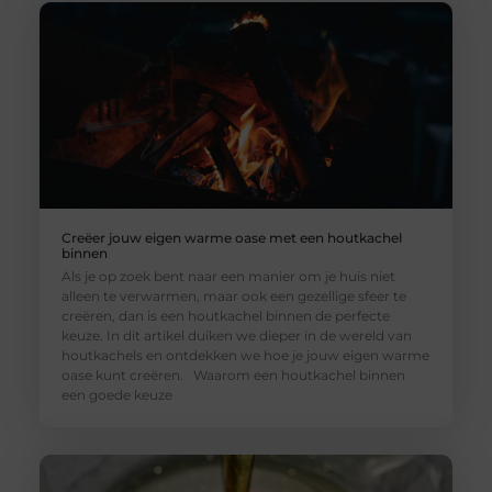
Creëer jouw eigen warme oase met een houtkachel
binnen
Als je op zoek bent naar een manier om je huis niet
alleen te verwarmen, maar ook een gezellige sfeer te
creëren, dan is een houtkachel binnen de perfecte
keuze. In dit artikel duiken we dieper in de wereld van
houtkachels en ontdekken we hoe je jouw eigen warme
oase kunt creëren. Waarom een houtkachel binnen
een goede keuze