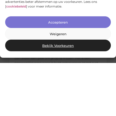
advertenties beter afstemmen op uw voorkeuren. Lees ons
[
cookiebeleid
] voor meer informatie.
Accepteren
Weigeren
Jouw nieuwe badkamerervaring: ontdek de Velunova
stijl
Bekijk Voorkeuren
Ben je klaar om je badkamer om te toveren tot een
stijlvolle en functionele ruimte? Een badkamer is meer
dan alleen een plek om je op te frissen. Het is een
persoonlijke oase waar je kunt ontspannen en tot rust
kunt komen. Daarom willen we je graag introduceren
aan de Velunova stijl, die perfect aansluit bij jouw
wensen en behoeften.