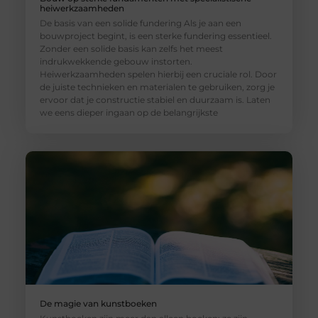
heiwerkzaamheden
De basis van een solide fundering Als je aan een
bouwproject begint, is een sterke fundering essentieel.
Zonder een solide basis kan zelfs het meest
indrukwekkende gebouw instorten.
Heiwerkzaamheden spelen hierbij een cruciale rol. Door
de juiste technieken en materialen te gebruiken, zorg je
ervoor dat je constructie stabiel en duurzaam is. Laten
we eens dieper ingaan op de belangrijkste
De magie van kunstboeken