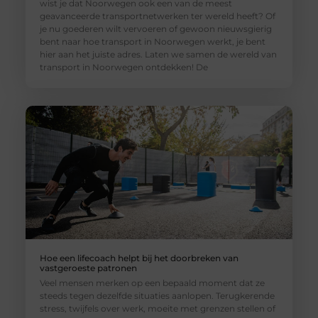
wist je dat Noorwegen ook een van de meest
geavanceerde transportnetwerken ter wereld heeft? Of
je nu goederen wilt vervoeren of gewoon nieuwsgierig
bent naar hoe transport in Noorwegen werkt, je bent
hier aan het juiste adres. Laten we samen de wereld van
transport in Noorwegen ontdekken! De
Hoe een lifecoach helpt bij het doorbreken van
vastgeroeste patronen
Veel mensen merken op een bepaald moment dat ze
steeds tegen dezelfde situaties aanlopen. Terugkerende
stress, twijfels over werk, moeite met grenzen stellen of