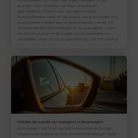
Kunstboeken zijn meer dan alleen boeken; ze zijn
poorten naar werelden vol kleur, emotie en
geschiedenis. Of je nu een doorgewinterde
kunstliefhebber bent of net begint aan je artistieke reis,
kunstboeken bieden een ongeëvenaarde manier om
meesterwerken te ontdekken en te waarderen. Laten
we samen duiken in de magie van kunstboeken en
ontdekken waarom ze zo bijzonder zijn. De betovering
Ontdek de wereld van transport in Noorwegen
Noorwegen, het land van adembenemende fjorden,
uitgestrekte bossen en indrukwekkende bergen. Maar