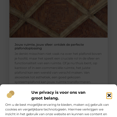
Jouw ruimte, jouw sfeer: ontdek de perfecte
plafondoplossing
Je denkt misschien niet vaak na over het plafond boven
je hoofd, maar het speelt een cruciale rol in de sfeer en
functionaliteit van een ruimte. Of je nu thuis bent, op
kantoor of in een commerciële ruimte, het juiste
plafond kan een wereld van verschil maken. Van
akoestiek tot esthetiek, een goed gekozen
systeemplafond kan jouw ruimte transformeren.
Verschillende
Uw privacy is voor ons van
groot belang.
Om u de best mogelijke ervaring te bieden, maken wij gebruik van
cookies en vergelijkbare technologieën. Hiermee verkrijgen we
inzicht in het gebruik van onze website en kunnen we content en