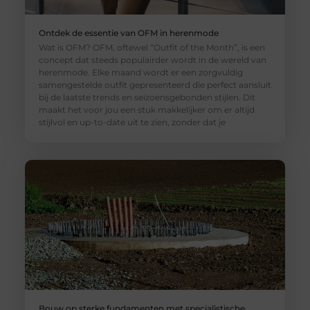
Ontdek de essentie van OFM in herenmode
Wat is OFM? OFM, oftewel “Outfit of the Month”, is een
concept dat steeds populairder wordt in de wereld van
herenmode. Elke maand wordt er een zorgvuldig
samengestelde outfit gepresenteerd die perfect aansluit
bij de laatste trends en seizoensgebonden stijlen. Dit
maakt het voor jou een stuk makkelijker om er altijd
stijlvol en up-to-date uit te zien, zonder dat je
Bouw op sterke fundamenten met specialistische