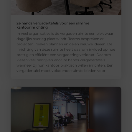
2e hands vergadertafels voor een slimme
kantoorinrichting
In veel organisaties is de vergaderruimte een plek waar
dagelijks overleg plaatsvindt. Teams bespreken er
projecten, maken plannen en delen nieuwe ideeën. De
inrichting van deze ruimte heeft daarom invloed op hoe
prettig en efficiënt een vergadering verloopt. Daarom
kiezen veel bedrijven voor 2e hands vergadertafels
wanneer zij hun kantoor praktisch willen inrichten. Een
vergadertafel moet voldoende ruimte bieden voor