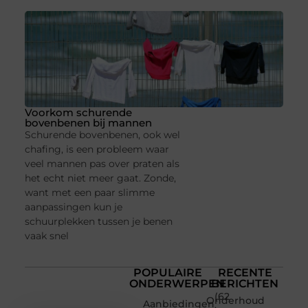
Voorkom schurende
bovenbenen bij mannen
Schurende bovenbenen, ook wel
chafing, is een probleem waar
veel mannen pas over praten als
het echt niet meer gaat. Zonde,
want met een paar slimme
aanpassingen kun je
schuurplekken tussen je benen
vaak snel
POPULAIRE
RECENTE
ONDERWERPEN
BERICHTEN
(62
Onderhoud
Aanbiedingen