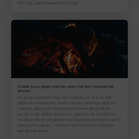
PET-vilt, wat betekent dat je niet
Creëer jouw eigen warme oase met een houtkachel
binnen
Als je op zoek bent naar een manier om je huis niet
alleen te verwarmen, maar ook een gezellige sfeer te
creëren, dan is een houtkachel binnen de perfecte
keuze. In dit artikel duiken we dieper in de wereld van
houtkachels en ontdekken we hoe je jouw eigen warme
oase kunt creëren. Waarom een houtkachel binnen
een goede keuze