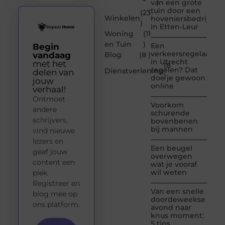
)
van een grote
tuin door een
(23
Winkelen
hoveniersbedrijf
)
in Etten-Leur
Woning
(11
en Tuin
)
Een
Begin
verkeersregelaar
vandaag
Blog
(8 )
in Utrecht
met het
(8
regelen? Dat
Dienstverlening
delen van
)
doe je gewoon
jouw
online
verhaal!
Ontmoet
Voorkom
andere
schurende
schrijvers,
bovenbenen
bij mannen
vind nieuwe
lezers en
Een beugel
geef jouw
overwegen
content een
wat je vooraf
wil weten
plek.
Registreer en
Van een snelle
blog mee op
doordeweekse
ons platform.
avond naar
knus moment:
5 tips