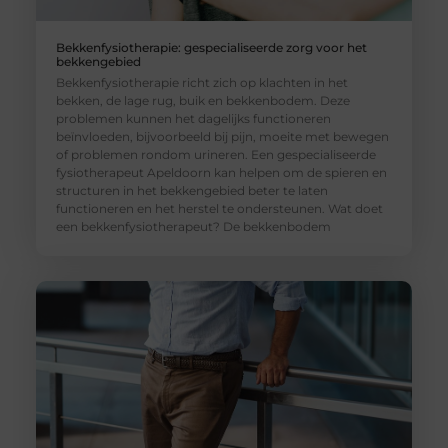
Bekkenfysiotherapie: gespecialiseerde zorg voor het
bekkengebied
Bekkenfysiotherapie richt zich op klachten in het
bekken, de lage rug, buik en bekkenbodem. Deze
problemen kunnen het dagelijks functioneren
beïnvloeden, bijvoorbeeld bij pijn, moeite met bewegen
of problemen rondom urineren. Een gespecialiseerde
fysiotherapeut Apeldoorn kan helpen om de spieren en
structuren in het bekkengebied beter te laten
functioneren en het herstel te ondersteunen. Wat doet
een bekkenfysiotherapeut? De bekkenbodem