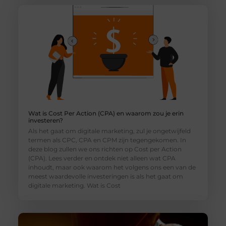
Wat is Cost Per Action (CPA) en waarom zou je erin
investeren?
Als het gaat om digitale marketing, zul je ongetwijfeld
termen als CPC, CPA en CPM zijn tegengekomen. In
deze blog zullen we ons richten op Cost per Action
(CPA). Lees verder en ontdek niet alleen wat CPA
inhoudt, maar ook waarom het volgens ons een van de
meest waardevolle investeringen is als het gaat om
digitale marketing. Wat is Cost