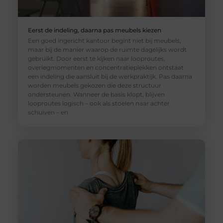
Eerst de indeling, daarna pas meubels kiezen
Een goed ingericht kantoor begint niet bij meubels,
maar bij de manier waarop de ruimte dagelijks wordt
gebruikt. Door eerst te kijken naar looproutes,
overlegmomenten en concentratieplekken ontstaat
een indeling die aansluit bij de werkpraktijk. Pas daarna
worden meubels gekozen die deze structuur
ondersteunen. Wanneer de basis klopt, blijven
looproutes logisch – ook als stoelen naar achter
schuiven – en