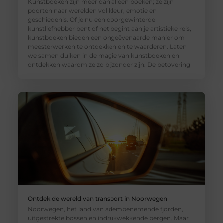
Kunstboeken zijn meer dan alleen boeken; ze zijn
poorten naar werelden vol kleur, emotie en
geschiedenis. Of je nu een doorgewinterde
kunstliefhebber bent of net begint aan je artistieke reis,
kunstboeken bieden een ongeëvenaarde manier om
meesterwerken te ontdekken en te waarderen. Laten
we samen duiken in de magie van kunstboeken en
ontdekken waarom ze zo bijzonder zijn. De betovering
Ontdek de wereld van transport in Noorwegen
Noorwegen, het land van adembenemende fjorden,
uitgestrekte bossen en indrukwekkende bergen. Maar