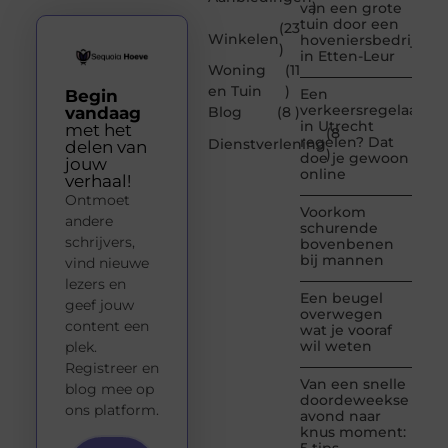
)
van een grote
tuin door een
(23
Winkelen
hoveniersbedrijf
)
in Etten-Leur
Woning
(11
en Tuin
)
Een
Begin
verkeersregelaar
vandaag
Blog
(8 )
in Utrecht
met het
(8
regelen? Dat
Dienstverlening
delen van
)
doe je gewoon
jouw
online
verhaal!
Ontmoet
Voorkom
andere
schurende
schrijvers,
bovenbenen
bij mannen
vind nieuwe
lezers en
Een beugel
geef jouw
overwegen
content een
wat je vooraf
wil weten
plek.
Registreer en
Van een snelle
blog mee op
doordeweekse
ons platform.
avond naar
knus moment: