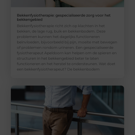
Bekkenfysiotherapie: gespecialiseerde zorg voor het
bekkengebied
Bekkenfysiotherapie richt zich op klachten in het
bekken, de lage rug, buik en bekkenbodem. Deze
problemen kunnen het dagelijks functioneren
beïnvloeden, bijvoorbeeld bij pijn, moeite met bewegen
of problemen rondom urineren. Een gespecialiseerde
fysiotherapeut Apeldoorn kan helpen om de spieren en
structuren in het bekkengebied beter te laten
functioneren en het herstel te ondersteunen. Wat doet
een bekkenfysiotherapeut? De bekkenbodem