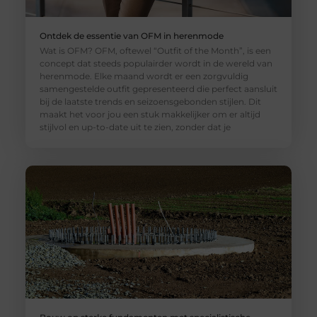
Ontdek de essentie van OFM in herenmode
Wat is OFM? OFM, oftewel “Outfit of the Month”, is een
concept dat steeds populairder wordt in de wereld van
herenmode. Elke maand wordt er een zorgvuldig
samengestelde outfit gepresenteerd die perfect aansluit
bij de laatste trends en seizoensgebonden stijlen. Dit
maakt het voor jou een stuk makkelijker om er altijd
stijlvol en up-to-date uit te zien, zonder dat je