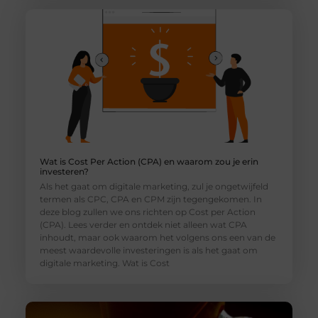
Wat is Cost Per Action (CPA) en waarom zou je erin
investeren?
Als het gaat om digitale marketing, zul je ongetwijfeld
termen als CPC, CPA en CPM zijn tegengekomen. In
deze blog zullen we ons richten op Cost per Action
(CPA). Lees verder en ontdek niet alleen wat CPA
inhoudt, maar ook waarom het volgens ons een van de
meest waardevolle investeringen is als het gaat om
digitale marketing. Wat is Cost