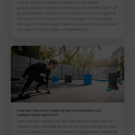
wist je dat Noorwegen ook een van de meest
geavanceerde transportnetwerken ter wereld heeft? Of
je nu goederen wilt vervoeren of gewoon nieuwsgierig
bent naar hoe transport in Noorwegen werkt, je bent
hier aan het juiste adres. Laten we samen de wereld van
transport in Noorwegen ontdekken! De
Hoe een lifecoach helpt bij het doorbreken van
vastgeroeste patronen
Veel mensen merken op een bepaald moment dat ze
steeds tegen dezelfde situaties aanlopen. Terugkerende
stress, twijfels over werk, moeite met grenzen stellen of