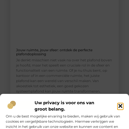
Jouw ruimte, jouw sfeer: ontdek de perfecte
plafondoplossing
Je denkt misschien niet vaak na over het plafond boven
je hoofd, maar het speelt een cruciale rol in de sfeer en
functionaliteit van een ruimte. Of je nu thuis bent, op
kantoor of in een commerciële ruimte, het juiste
plafond kan een wereld van verschil maken. Van
akoestiek tot esthetiek, een goed gekozen
systeemplafond kan jouw ruimte transformeren.
Verschillende
Uw privacy is voor ons van
groot belang.
Om u de best mogelijke ervaring te bieden, maken wij gebruik van
cookies en vergelijkbare technologieën. Hiermee verkrijgen we
inzicht in het gebruik van onze website en kunnen we content en