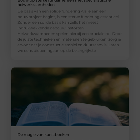
Bouw op sterke fundamenten met specialistische
heiwerkzaamheden
De basis van een solide fundering Als je aan een
bouwproject begint, is een sterke fundering essentieel.
Zonder een solide basis kan zelfs het meest
indrukwekkende gebouw instorten.
Heiwerkzaamheden spelen hierbij een cruciale rol. Door
de juiste technieken en materialen te gebruiken, zorg je
ervoor dat je constructie stabiel en duurzaam is. Laten
we eens dieper ingaan op de belangrijkste
De magie van kunstboeken