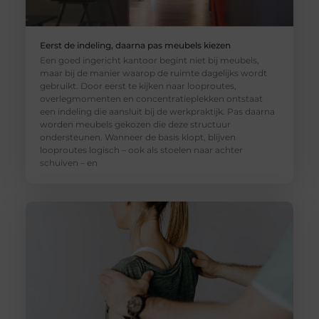
Eerst de indeling, daarna pas meubels kiezen
Een goed ingericht kantoor begint niet bij meubels,
maar bij de manier waarop de ruimte dagelijks wordt
gebruikt. Door eerst te kijken naar looproutes,
overlegmomenten en concentratieplekken ontstaat
een indeling die aansluit bij de werkpraktijk. Pas daarna
worden meubels gekozen die deze structuur
ondersteunen. Wanneer de basis klopt, blijven
looproutes logisch – ook als stoelen naar achter
schuiven – en