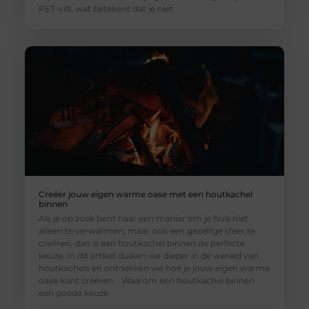
PET-vilt, wat betekent dat je niet
Creëer jouw eigen warme oase met een houtkachel
binnen
Als je op zoek bent naar een manier om je huis niet
alleen te verwarmen, maar ook een gezellige sfeer te
creëren, dan is een houtkachel binnen de perfecte
keuze. In dit artikel duiken we dieper in de wereld van
houtkachels en ontdekken we hoe je jouw eigen warme
oase kunt creëren. Waarom een houtkachel binnen
een goede keuze