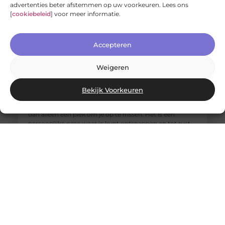
advertenties beter afstemmen op uw voorkeuren. Lees ons
[
cookiebeleid
] voor meer informatie.
Accepteren
Weigeren
Jouw nieuwe badkamerervaring: ontdek de Velunova
stijl
Bekijk Voorkeuren
Ben je klaar om je badkamer om te toveren tot een
stijlvolle en functionele ruimte? Een badkamer is meer
dan alleen een plek om je op te frissen. Het is een
persoonlijke oase waar je kunt ontspannen en tot rust
kunt komen. Daarom willen we je graag introduceren
aan de Velunova stijl, die perfect aansluit bij jouw
wensen en behoeften.