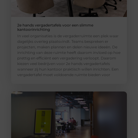
2e hands vergadertafels voor een slimme
kantoorinrichting
In veel organisaties is de vergaderruimte een plek waar
dagelijks overleg plaatsvindt. Teams bespreken er
projecten, maken plannen en delen nieuwe ideeën. De
inrichting van deze ruimte heeft daarom invloed op hoe
prettig en efficiënt een vergadering verloopt. Daarom
kiezen veel bedrijven voor 2e hands vergadertafels
wanneer zij hun kantoor praktisch willen inrichten. Een
vergadertafel moet voldoende ruimte bieden voor