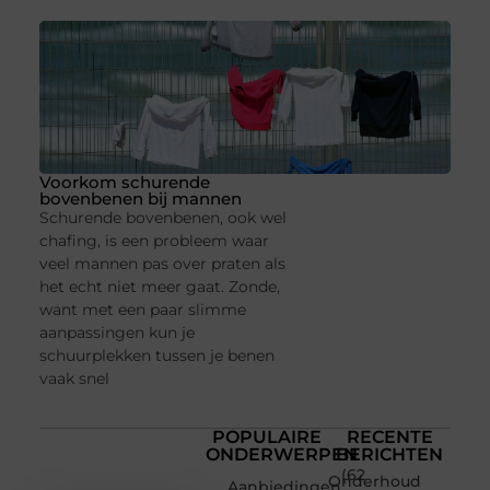
Voorkom schurende
bovenbenen bij mannen
Schurende bovenbenen, ook wel
chafing, is een probleem waar
veel mannen pas over praten als
het echt niet meer gaat. Zonde,
want met een paar slimme
aanpassingen kun je
schuurplekken tussen je benen
vaak snel
POPULAIRE
RECENTE
ONDERWERPEN
BERICHTEN
(62
Onderhoud
Aanbiedingen