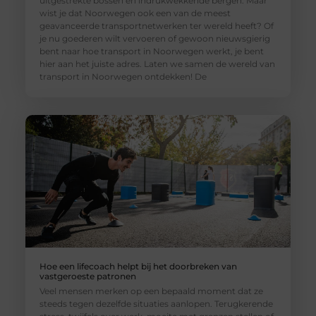
uitgestrekte bossen en indrukwekkende bergen. Maar
wist je dat Noorwegen ook een van de meest
geavanceerde transportnetwerken ter wereld heeft? Of
je nu goederen wilt vervoeren of gewoon nieuwsgierig
bent naar hoe transport in Noorwegen werkt, je bent
hier aan het juiste adres. Laten we samen de wereld van
transport in Noorwegen ontdekken! De
Hoe een lifecoach helpt bij het doorbreken van
vastgeroeste patronen
Veel mensen merken op een bepaald moment dat ze
steeds tegen dezelfde situaties aanlopen. Terugkerende