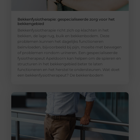
Bekkenfysiotherapie: gespecialiseerde zorg voor het
bekkengebied
Bekkenfysiotherapie richt zich op klachten in het
bekken, de lage rug, buik en bekkenbodem. Deze
problemen kunnen het dagelijks functioneren
beïnvloeden, bijvoorbeeld bij pijn, moeite met bewegen
of problemen rondom urineren. Een gespecialiseerde
fysiotherapeut Apeldoorn kan helpen om de spieren en
structuren in het bekkengebied beter te laten
functioneren en het herstel te ondersteunen. Wat doet
een bekkenfysiotherapeut? De bekkenbodem