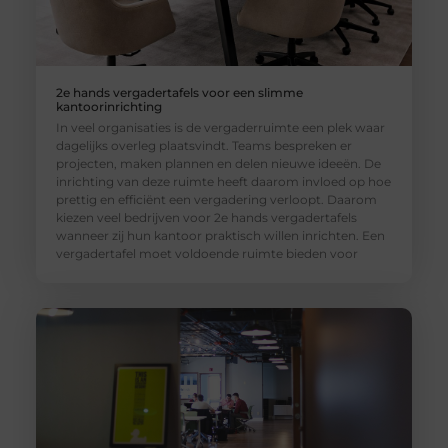
2e hands vergadertafels voor een slimme
kantoorinrichting
In veel organisaties is de vergaderruimte een plek waar
dagelijks overleg plaatsvindt. Teams bespreken er
projecten, maken plannen en delen nieuwe ideeën. De
inrichting van deze ruimte heeft daarom invloed op hoe
prettig en efficiënt een vergadering verloopt. Daarom
kiezen veel bedrijven voor 2e hands vergadertafels
wanneer zij hun kantoor praktisch willen inrichten. Een
vergadertafel moet voldoende ruimte bieden voor