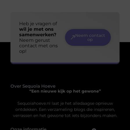
Jouw ruimte, jouw sfeer: ontdek de perfecte
plafondoplossing
Je denkt misschien niet vaak na over het plafond boven
je hoofd, maar het speelt een cruciale rol in de sfeer en
functionaliteit van een ruimte. Of je nu thuis bent, op
kantoor of in een commerciële ruimte, het juiste
plafond kan een wereld van verschil maken. Van
akoestiek tot esthetiek, een goed gekozen
systeemplafond kan jouw ruimte transformeren.
Verschillende
Uw privacy is voor ons van
groot belang.
Om u de best mogelijke ervaring te bieden, maken wij gebruik van
cookies en vergelijkbare technologieën. Hiermee verkrijgen we