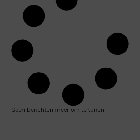
Rauwe Honing: Een Natuurlijk Middel Tegen
Seizoensgebonden Allergieën
Wat is Rauwe Honing? Rauwe honing is honing die
direct uit de bijenkorf wordt gehaald en geen enkele
bewerking ondergaat, zoals pasteurisatie of filtratie.
Hierdoor behoudt het al zijn natuurlijke
voedingsstoffen, enzymen en pollen, die vaak verloren
gaan in verwerkte honing. Deze onbewerkte vorm van
honing heeft niet alleen voordelen voor de algehele
gezondheid, maar kan ook een effectieve natuurlijke