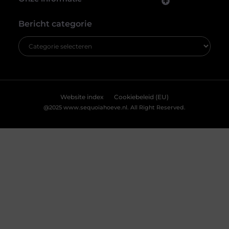
inzicht in het gebruik van onze website en kunnen we content en
advertenties beter afstemmen op uw voorkeuren. Lees ons
[
cookiebeleid
] voor meer informatie.
Accepteren
Weigeren
Jouw nieuwe badkamerervaring: ontdek de Velunova
stijl
Bekijk Voorkeuren
Ben je klaar om je badkamer om te toveren tot een
stijlvolle en functionele ruimte? Een badkamer is meer
dan alleen een plek om je op te frissen. Het is een
persoonlijke oase waar je kunt ontspannen en tot rust
kunt komen. Daarom willen we je graag introduceren
aan de Velunova stijl, die perfect aansluit bij jouw
wensen en behoeften.