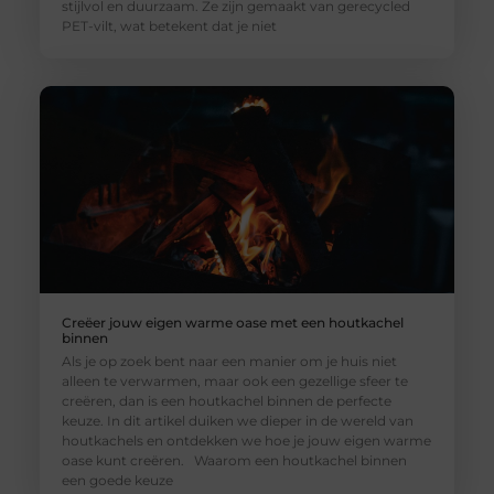
stijlvol en duurzaam. Ze zijn gemaakt van gerecycled
PET-vilt, wat betekent dat je niet
Creëer jouw eigen warme oase met een houtkachel
binnen
Als je op zoek bent naar een manier om je huis niet
alleen te verwarmen, maar ook een gezellige sfeer te
creëren, dan is een houtkachel binnen de perfecte
keuze. In dit artikel duiken we dieper in de wereld van
houtkachels en ontdekken we hoe je jouw eigen warme
oase kunt creëren. Waarom een houtkachel binnen
een goede keuze