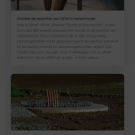
Ontdek de essentie van OFM in herenmode
Wat is OFM? OFM, oftewel “Outfit of the Month”, is een
concept dat steeds populairder wordt in de wereld van
herenmode. Elke maand wordt er een zorgvuldig
samengestelde outfit gepresenteerd die perfect aansluit
bij de laatste trends en seizoensgebonden stijlen. Dit
maakt het voor jou een stuk makkelijker om er altijd
stijlvol en up-to-date uit te zien, zonder dat je