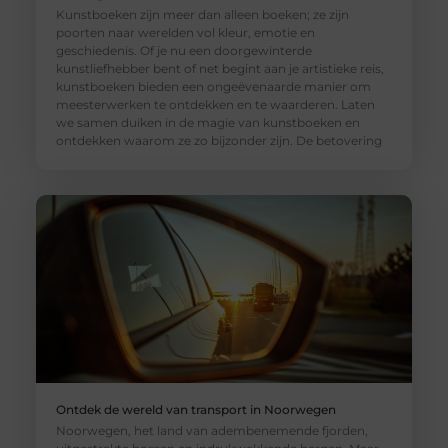
Kunstboeken zijn meer dan alleen boeken; ze zijn
poorten naar werelden vol kleur, emotie en
geschiedenis. Of je nu een doorgewinterde
kunstliefhebber bent of net begint aan je artistieke reis,
kunstboeken bieden een ongeëvenaarde manier om
meesterwerken te ontdekken en te waarderen. Laten
we samen duiken in de magie van kunstboeken en
ontdekken waarom ze zo bijzonder zijn. De betovering
Ontdek de wereld van transport in Noorwegen
Noorwegen, het land van adembenemende fjorden,