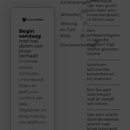
Onderhoud
Aanbiedingen
)
van een grote
tuin door een
(23
Winkelen
hoveniersbedrijf
)
in Etten-Leur
Woning
(11
en Tuin
)
Een
Begin
verkeersregelaar
vandaag
Blog
(8 )
in Utrecht
met het
(8
regelen? Dat
Dienstverlening
delen van
)
doe je gewoon
jouw
online
verhaal!
Ontmoet
Voorkom
andere
schurende
schrijvers,
bovenbenen
bij mannen
vind nieuwe
lezers en
Een beugel
geef jouw
overwegen
content een
wat je vooraf
wil weten
plek.
Registreer en
Van een snelle
blog mee op
doordeweekse
ons platform.
avond naar
knus moment: