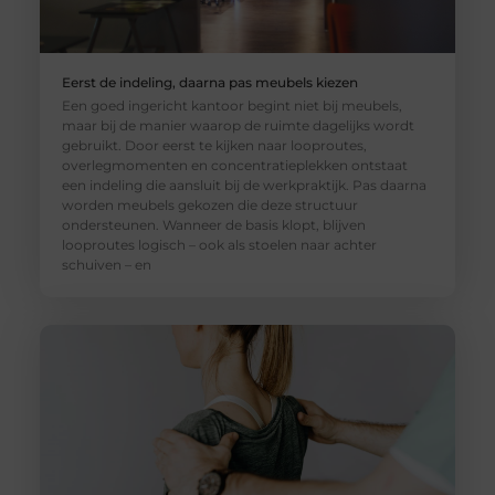
Eerst de indeling, daarna pas meubels kiezen
Een goed ingericht kantoor begint niet bij meubels,
maar bij de manier waarop de ruimte dagelijks wordt
gebruikt. Door eerst te kijken naar looproutes,
overlegmomenten en concentratieplekken ontstaat
een indeling die aansluit bij de werkpraktijk. Pas daarna
worden meubels gekozen die deze structuur
ondersteunen. Wanneer de basis klopt, blijven
looproutes logisch – ook als stoelen naar achter
schuiven – en