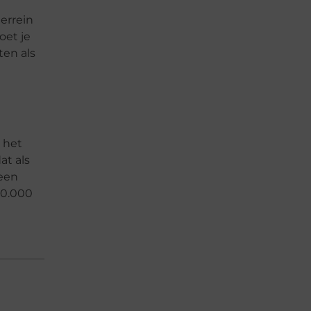
terrein
oet je
en als
 het
at als
 een
50.000