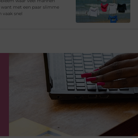
robleem waar veel mannen
e, want met een paar slimme
n vaak snel