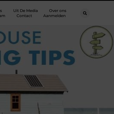
s
Uit De Media
Over ons
eam
Contact
Aanmelden