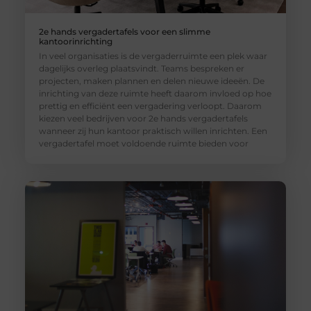
2e hands vergadertafels voor een slimme
kantoorinrichting
In veel organisaties is de vergaderruimte een plek waar
dagelijks overleg plaatsvindt. Teams bespreken er
projecten, maken plannen en delen nieuwe ideeën. De
inrichting van deze ruimte heeft daarom invloed op hoe
prettig en efficiënt een vergadering verloopt. Daarom
kiezen veel bedrijven voor 2e hands vergadertafels
wanneer zij hun kantoor praktisch willen inrichten. Een
vergadertafel moet voldoende ruimte bieden voor