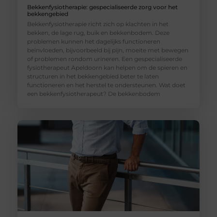
Bekkenfysiotherapie: gespecialiseerde zorg voor het
bekkengebied
Bekkenfysiotherapie richt zich op klachten in het
bekken, de lage rug, buik en bekkenbodem. Deze
problemen kunnen het dagelijks functioneren
beïnvloeden, bijvoorbeeld bij pijn, moeite met bewegen
of problemen rondom urineren. Een gespecialiseerde
fysiotherapeut Apeldoorn kan helpen om de spieren en
structuren in het bekkengebied beter te laten
functioneren en het herstel te ondersteunen. Wat doet
een bekkenfysiotherapeut? De bekkenbodem