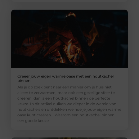
Creëer jouw eigen warme oase met een houtkachel
binnen
Als je op zoek bent naar een manier om je huis niet
alleen te verwarmen, maar ook een gezellige sfeer te
creëren, dan is een houtkachel binnen de perfecte
keuze. In dit artikel duiken we dieper in de wereld van
houtkachels en ontdekken we hoe je jouw eigen warme
oase kunt creëren. Waarom een houtkachel binnen
een goede keuze