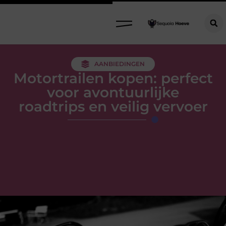
AANBIEDINGEN
Motortrailen kopen: perfect
voor avontuurlijke
roadtrips en veilig vervoer