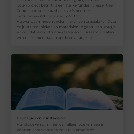
bouwproject begint, is een sterke fundering essentieel.
Zonder een solide basis kan zelfs het meest
indrukwekkende gebouw instorten.
Heiwerkzaamheden spelen hierbij een cruciale rol. Door
de juiste technieken en materialen te gebruiken, zorg je
ervoor dat je constructie stabiel en duurzaam is. Laten
we eens dieper ingaan op de belangrijkste
De magie van kunstboeken
Kunstboeken zijn meer dan alleen boeken; ze zijn
poorten naar werelden vol kleur, emotie en