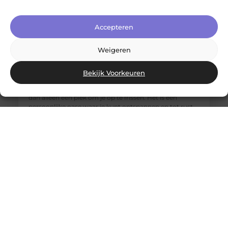
Accepteren
Weigeren
Jouw nieuwe badkamerervaring: ontdek de Velunova
stijl
Bekijk Voorkeuren
Ben je klaar om je badkamer om te toveren tot een
stijlvolle en functionele ruimte? Een badkamer is meer
dan alleen een plek om je op te frissen. Het is een
persoonlijke oase waar je kunt ontspannen en tot rust
kunt komen. Daarom willen we je graag introduceren
aan de Velunova stijl, die perfect aansluit bij jouw
wensen en behoeften.