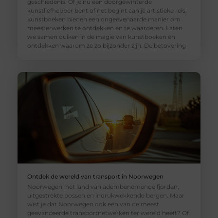
geschiedenis. Of je nu een doorgewinterde
kunstliefhebber bent of net begint aan je artistieke reis,
kunstboeken bieden een ongeëvenaarde manier om
meesterwerken te ontdekken en te waarderen. Laten
we samen duiken in de magie van kunstboeken en
ontdekken waarom ze zo bijzonder zijn. De betovering
Ontdek de wereld van transport in Noorwegen
Noorwegen, het land van adembenemende fjorden,
uitgestrekte bossen en indrukwekkende bergen. Maar
wist je dat Noorwegen ook een van de meest
geavanceerde transportnetwerken ter wereld heeft? Of