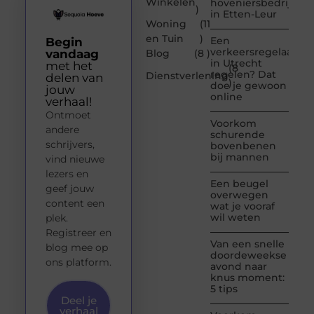
Winkelen
hoveniersbedrijf
)
in Etten-Leur
Woning
(11
en Tuin
)
Een
Begin
verkeersregelaar
vandaag
Blog
(8 )
in Utrecht
met het
(8
regelen? Dat
Dienstverlening
delen van
)
doe je gewoon
jouw
online
verhaal!
Ontmoet
Voorkom
andere
schurende
schrijvers,
bovenbenen
bij mannen
vind nieuwe
lezers en
Een beugel
geef jouw
overwegen
content een
wat je vooraf
wil weten
plek.
Registreer en
Van een snelle
blog mee op
doordeweekse
ons platform.
avond naar
knus moment:
5 tips
Deel je
verhaal