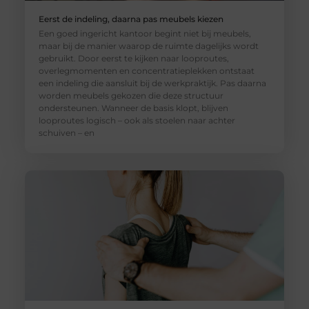
Eerst de indeling, daarna pas meubels kiezen
Een goed ingericht kantoor begint niet bij meubels,
maar bij de manier waarop de ruimte dagelijks wordt
gebruikt. Door eerst te kijken naar looproutes,
overlegmomenten en concentratieplekken ontstaat
een indeling die aansluit bij de werkpraktijk. Pas daarna
worden meubels gekozen die deze structuur
ondersteunen. Wanneer de basis klopt, blijven
looproutes logisch – ook als stoelen naar achter
schuiven – en