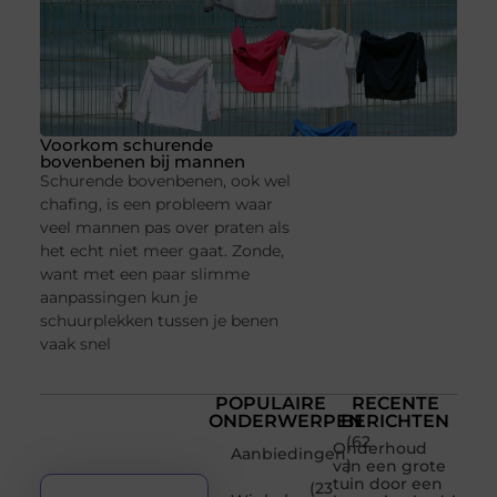
Voorkom schurende
bovenbenen bij mannen
Schurende bovenbenen, ook wel
chafing, is een probleem waar
veel mannen pas over praten als
het echt niet meer gaat. Zonde,
want met een paar slimme
aanpassingen kun je
schuurplekken tussen je benen
vaak snel
POPULAIRE
RECENTE
ONDERWERPEN
BERICHTEN
(62
Onderhoud
Aanbiedingen
)
van een grote
tuin door een
(23