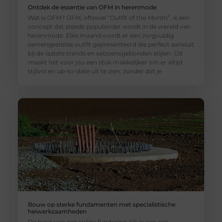
Ontdek de essentie van OFM in herenmode
Wat is OFM? OFM, oftewel “Outfit of the Month”, is een
concept dat steeds populairder wordt in de wereld van
herenmode. Elke maand wordt er een zorgvuldig
samengestelde outfit gepresenteerd die perfect aansluit
bij de laatste trends en seizoensgebonden stijlen. Dit
maakt het voor jou een stuk makkelijker om er altijd
stijlvol en up-to-date uit te zien, zonder dat je
Bouw op sterke fundamenten met specialistische
heiwerkzaamheden
De basis van een solide fundering Als je aan een