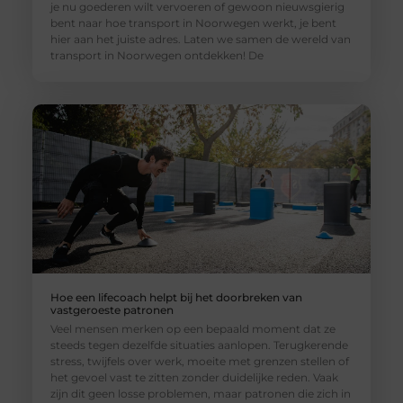
je nu goederen wilt vervoeren of gewoon nieuwsgierig
bent naar hoe transport in Noorwegen werkt, je bent
hier aan het juiste adres. Laten we samen de wereld van
transport in Noorwegen ontdekken! De
Hoe een lifecoach helpt bij het doorbreken van
vastgeroeste patronen
Veel mensen merken op een bepaald moment dat ze
steeds tegen dezelfde situaties aanlopen. Terugkerende
stress, twijfels over werk, moeite met grenzen stellen of
het gevoel vast te zitten zonder duidelijke reden. Vaak
zijn dit geen losse problemen, maar patronen die zich in