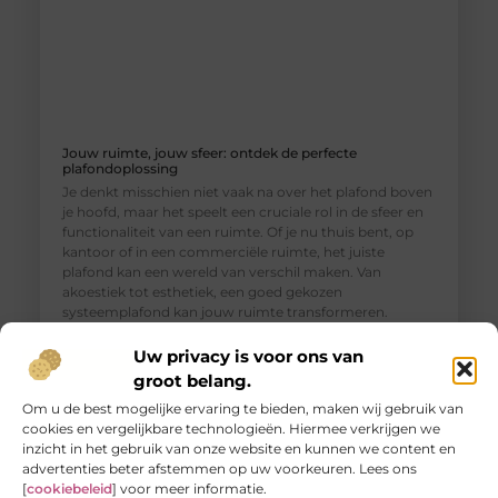
Jouw ruimte, jouw sfeer: ontdek de perfecte
plafondoplossing
Je denkt misschien niet vaak na over het plafond boven
je hoofd, maar het speelt een cruciale rol in de sfeer en
functionaliteit van een ruimte. Of je nu thuis bent, op
kantoor of in een commerciële ruimte, het juiste
plafond kan een wereld van verschil maken. Van
akoestiek tot esthetiek, een goed gekozen
systeemplafond kan jouw ruimte transformeren.
Verschillende
Uw privacy is voor ons van
groot belang.
Om u de best mogelijke ervaring te bieden, maken wij gebruik van
cookies en vergelijkbare technologieën. Hiermee verkrijgen we
inzicht in het gebruik van onze website en kunnen we content en
advertenties beter afstemmen op uw voorkeuren. Lees ons
[
cookiebeleid
] voor meer informatie.