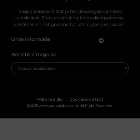
systeemplafond kan jouw ruimte transformeren.
Verschillende
Uw privacy is voor ons van
groot belang.
Om u de best mogelijke ervaring te bieden, maken wij gebruik van
cookies en vergelijkbare technologieën. Hiermee verkrijgen we
inzicht in het gebruik van onze website en kunnen we content en
advertenties beter afstemmen op uw voorkeuren. Lees ons
[
cookiebeleid
] voor meer informatie.
Accepteren
Weigeren
Jouw nieuwe badkamerervaring: ontdek de Velunova
stijl
Bekijk Voorkeuren
Ben je klaar om je badkamer om te toveren tot een
stijlvolle en functionele ruimte? Een badkamer is meer
dan alleen een plek om je op te frissen. Het is een
persoonlijke oase waar je kunt ontspannen en tot rust
kunt komen. Daarom willen we je graag introduceren
aan de Velunova stijl, die perfect aansluit bij jouw
wensen en behoeften.