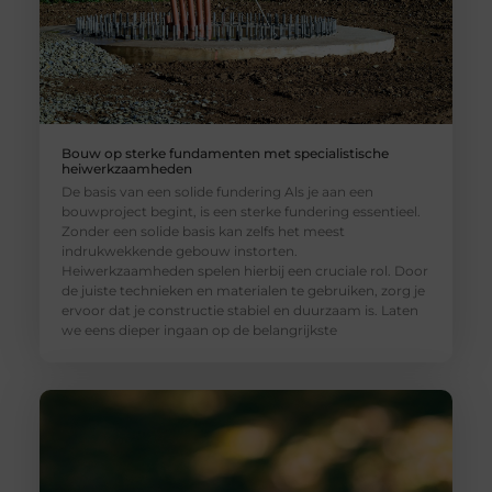
Bouw op sterke fundamenten met specialistische
heiwerkzaamheden
De basis van een solide fundering Als je aan een
bouwproject begint, is een sterke fundering essentieel.
Zonder een solide basis kan zelfs het meest
indrukwekkende gebouw instorten.
Heiwerkzaamheden spelen hierbij een cruciale rol. Door
de juiste technieken en materialen te gebruiken, zorg je
ervoor dat je constructie stabiel en duurzaam is. Laten
we eens dieper ingaan op de belangrijkste