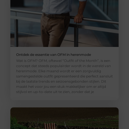
Ontdek de essentie van OFM in herenmode
Wat is OFM? OFM, oftewel “Outfit of the Month”, is een
concept dat steeds populairder wordt in de wereld van
herenmode. Elke maand wordt er een zorgvuldig
samengestelde outfit gepresenteerd die perfect aansluit
bij de laatste trends en seizoensgebonden stijlen. Dit
maakt het voor jou een stuk makkelijker om er altijd
stijlvol en up-to-date uit te zien, zonder dat je