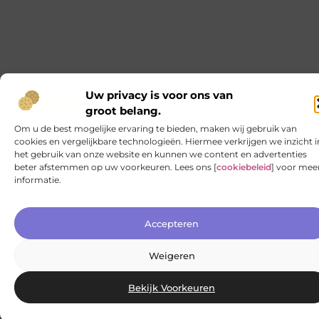
De Beste Campingwinkel in Rotterdam: Wat Je Moet
Weten
Het begint bij het plezierige gevoel van avontuur en de
natuur, maar uiteindelijk valt of staat een geslaagde
kampeertrip bij de details. De keuze van je
campinguitrusting kan het verschil maken tussen
comfortabel buiten zijn of een nachtmerrie onder de
sterrenhemel. In Rotterdam zijn er tal van winkels waar
je je kampeerbenodigdheden kunt aanschaffen, maar
waar moet je nu precies