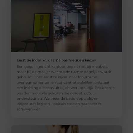
Eerst de indeling, daarna pas meubels kiezen
Een goed ingericht kantoor begint niet bij meubels,
maar bij de manier waarop de ruimte dagelijks wordt
gebruikt. Door eerst te kijken naar looproutes,
overlegmomenten en concentratieplekken ontstaat
een indeling die aansluit bij de werkpraktijk. Pas daarna
worden meubels gekozen die deze structuur
ondersteunen. Wanneer de basis klopt, blijven
looproutes logisch – ook als stoelen naar achter
schuiven – en