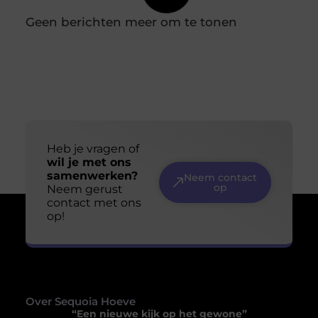
gaan in verwerkte honing. Deze onbewerkte vorm van
honing heeft niet alleen voordelen voor de algehele
gezondheid, maar kan ook een effectieve natuurlijke
Jouw ruimte, jouw sfeer: ontdek de perfecte
plafondoplossing
Je denkt misschien niet vaak na over het plafond boven
je hoofd, maar het speelt een cruciale rol in de sfeer en
functionaliteit van een ruimte. Of je nu thuis bent, op
kantoor of in een commerciële ruimte, het juiste
plafond kan een wereld van verschil maken. Van
akoestiek tot esthetiek, een goed gekozen