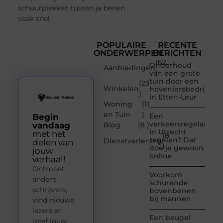
schuurplekken tussen je benen
vaak snel
POPULAIRE
RECENTE
ONDERWERPEN
BERICHTEN
(62
Onderhoud
Aanbiedingen
)
van een grote
tuin door een
(23
Winkelen
hoveniersbedrijf
)
in Etten-Leur
Woning
(11
en Tuin
)
Een
Begin
verkeersregelaar
vandaag
Blog
(8 )
in Utrecht
met het
(8
regelen? Dat
Dienstverlening
delen van
)
doe je gewoon
jouw
online
verhaal!
Ontmoet
Voorkom
andere
schurende
schrijvers,
bovenbenen
bij mannen
vind nieuwe
lezers en
Een beugel
geef jouw