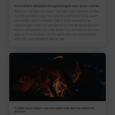
Innovatieve akoestische oplossingen voor jouw ruimte
Waarom vilt aan de muur? Je hebt vast wel eens in een
ruimte gezeten waar het geluid weerkaatst en je jezelf
nauwelijks kunt verstaan. Dat is waar akoestische
oplossingen zoals vilt aan de muur om de hoek komen
kijken. Viltpanelen zijn niet alleen functioneel, maar ook
stijlvol en duurzaam. Ze zijn gemaakt van gerecycled
PET-vilt, wat betekent dat je niet
Creëer jouw eigen warme oase met een houtkachel
binnen