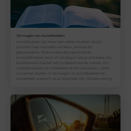
De magie van kunstboeken
Kunstboeken zijn meer dan alleen boeken; ze zijn
poorten naar werelden vol kleur, emotie en
geschiedenis. Of je nu een doorgewinterde
kunstliefhebber bent of net begint aan je artistieke reis,
kunstboeken bieden een ongeëvenaarde manier om
meesterwerken te ontdekken en te waarderen. Laten
we samen duiken in de magie van kunstboeken en
ontdekken waarom ze zo bijzonder zijn. De betovering