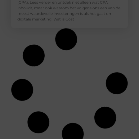
(CPA). Lees verder en ontdek niet alleen wat CPA
inhoudt, maar ook waarom het volgens ons een van de
meest waardevolle investeringen is als het gaat om
digitale marketing. Wat is Cost
Rauwe Honing: Een Natuurlijk Middel Tegen
Seizoensgebonden Allergieën
Wat is Rauwe Honing? Rauwe honing is honing die
direct uit de bijenkorf wordt gehaald en geen enkele
bewerking ondergaat, zoals pasteurisatie of filtratie.
Hierdoor behoudt het al zijn natuurlijke
voedingsstoffen, enzymen en pollen, die vaak verloren