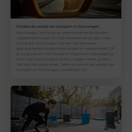
Ontdek de wereld van transport in Noorwegen
Noorwegen, het land van adembenemende fjorden,
uitgestrekte bossen en indrukwekkende bergen. Maar
wist je dat Noorwegen ook een van de meest
geavanceerde transportnetwerken ter wereld heeft? Of
je nu goederen wilt vervoeren of gewoon nieuwsgierig
bent naar hoe transport in Noorwegen werkt, je bent
hier aan het juiste adres. Laten we samen de wereld van
transport in Noorwegen ontdekken! De