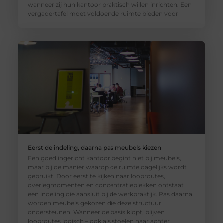
wanneer zij hun kantoor praktisch willen inrichten. Een
vergadertafel moet voldoende ruimte bieden voor
Eerst de indeling, daarna pas meubels kiezen
Een goed ingericht kantoor begint niet bij meubels,
maar bij de manier waarop de ruimte dagelijks wordt
gebruikt. Door eerst te kijken naar looproutes,
overlegmomenten en concentratieplekken ontstaat
een indeling die aansluit bij de werkpraktijk. Pas daarna
worden meubels gekozen die deze structuur
ondersteunen. Wanneer de basis klopt, blijven
looproutes logisch – ook als stoelen naar achter