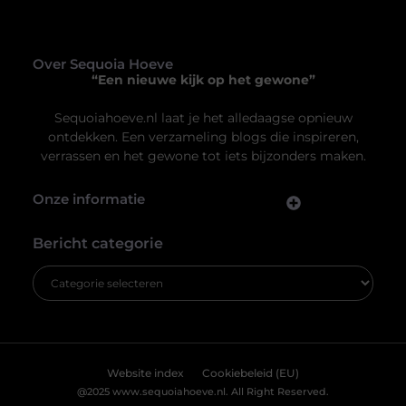
je hoofd, maar het speelt een cruciale rol in de sfeer en
functionaliteit van een ruimte. Of je nu thuis bent, op
kantoor of in een commerciële ruimte, het juiste
plafond kan een wereld van verschil maken. Van
akoestiek tot esthetiek, een goed gekozen
systeemplafond kan jouw ruimte transformeren.
Verschillende
Uw privacy is voor ons van
groot belang.
Om u de best mogelijke ervaring te bieden, maken wij gebruik van
cookies en vergelijkbare technologieën. Hiermee verkrijgen we
inzicht in het gebruik van onze website en kunnen we content en
advertenties beter afstemmen op uw voorkeuren. Lees ons
[
cookiebeleid
] voor meer informatie.
Accepteren
Weigeren
Jouw nieuwe badkamerervaring: ontdek de Velunova
stijl
Bekijk Voorkeuren
Ben je klaar om je badkamer om te toveren tot een
stijlvolle en functionele ruimte? Een badkamer is meer