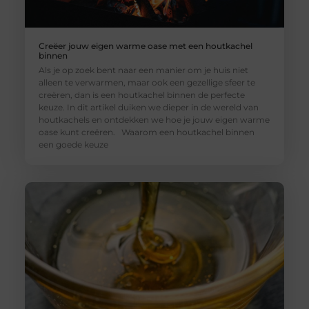
Creëer jouw eigen warme oase met een houtkachel
binnen
Als je op zoek bent naar een manier om je huis niet
alleen te verwarmen, maar ook een gezellige sfeer te
creëren, dan is een houtkachel binnen de perfecte
keuze. In dit artikel duiken we dieper in de wereld van
houtkachels en ontdekken we hoe je jouw eigen warme
oase kunt creëren. Waarom een houtkachel binnen
een goede keuze