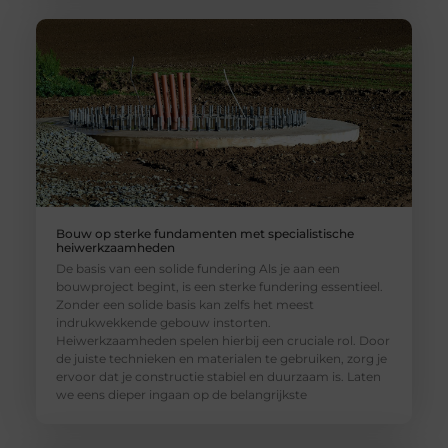
Bouw op sterke fundamenten met specialistische
heiwerkzaamheden
De basis van een solide fundering Als je aan een
bouwproject begint, is een sterke fundering essentieel.
Zonder een solide basis kan zelfs het meest
indrukwekkende gebouw instorten.
Heiwerkzaamheden spelen hierbij een cruciale rol. Door
de juiste technieken en materialen te gebruiken, zorg je
ervoor dat je constructie stabiel en duurzaam is. Laten
we eens dieper ingaan op de belangrijkste