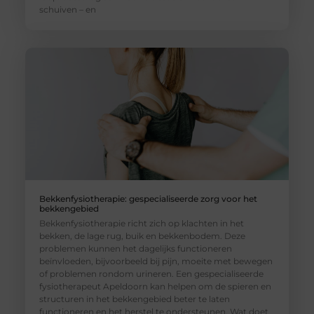
schuiven – en
Bekkenfysiotherapie: gespecialiseerde zorg voor het
bekkengebied
Bekkenfysiotherapie richt zich op klachten in het
bekken, de lage rug, buik en bekkenbodem. Deze
problemen kunnen het dagelijks functioneren
beïnvloeden, bijvoorbeeld bij pijn, moeite met bewegen
of problemen rondom urineren. Een gespecialiseerde
fysiotherapeut Apeldoorn kan helpen om de spieren en
structuren in het bekkengebied beter te laten
functioneren en het herstel te ondersteunen. Wat doet