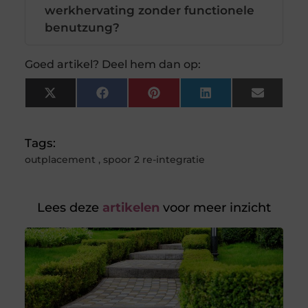
werkhervating zonder functionele
benutzung?
Goed artikel? Deel hem dan op:
X
Facebook
Pinterest
LinkedIn
Email
(Twitter)
Tags:
outplacement
,
spoor 2 re-integratie
Lees deze
artikelen
voor meer inzicht