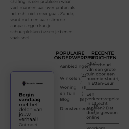
chafing, is een probleem waar
veel mannen pas over praten als
het echt niet meer gaat. Zonde,
want met een paar slimme
aanpassingen kun je
schuurplekken tussen je benen
vaak snel
POPULAIRE
RECENTE
ONDERWERPEN
BERICHTEN
(62
Onderhoud
Aanbiedingen
)
van een grote
tuin door een
(23
Winkelen
hoveniersbedrijf
)
in Etten-Leur
Woning
(11
en Tuin
)
Een
Begin
verkeersregelaar
vandaag
Blog
(8 )
in Utrecht
met het
(8
regelen? Dat
Dienstverlening
delen van
)
doe je gewoon
jouw
online
verhaal!
Ontmoet
Voorkom