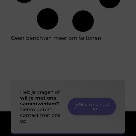
Wat is Rauwe Honing? Rauwe honing is honing die
direct uit de bijenkorf wordt gehaald en geen enkele
bewerking ondergaat, zoals pasteurisatie of filtratie.
Hierdoor behoudt het al zijn natuurlijke
voedingsstoffen, enzymen en pollen, die vaak verloren
gaan in verwerkte honing. Deze onbewerkte vorm van
honing heeft niet alleen voordelen voor de algehele
gezondheid, maar kan ook een effectieve natuurlijke
Jouw ruimte, jouw sfeer: ontdek de perfecte
plafondoplossing
Je denkt misschien niet vaak na over het plafond boven