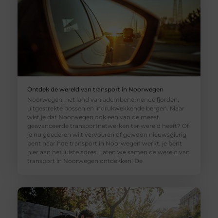
Ontdek de wereld van transport in Noorwegen
Noorwegen, het land van adembenemende fjorden,
uitgestrekte bossen en indrukwekkende bergen. Maar
wist je dat Noorwegen ook een van de meest
geavanceerde transportnetwerken ter wereld heeft? Of
je nu goederen wilt vervoeren of gewoon nieuwsgierig
bent naar hoe transport in Noorwegen werkt, je bent
hier aan het juiste adres. Laten we samen de wereld van
transport in Noorwegen ontdekken! De