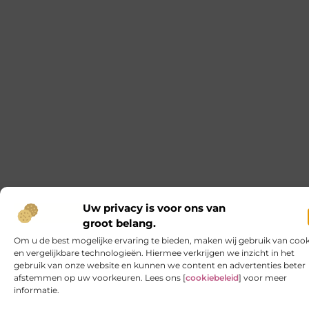
hondenmanden van Sweetpets.nl de beste keuze zijn
voor jouw geliefde huisdier. We laten je zien hoe deze
comfortabele rustplaatsen niet alleen aan de behoeften
van
De Beste Campingwinkel in Rotterdam: Wat Je Moet
Weten
Het begint bij het plezierige gevoel van avontuur en de
natuur, maar uiteindelijk valt of staat een geslaagde
kampeertrip bij de details. De keuze van je
campinguitrusting kan het verschil maken tussen
comfortabel buiten zijn of een nachtmerrie onder de