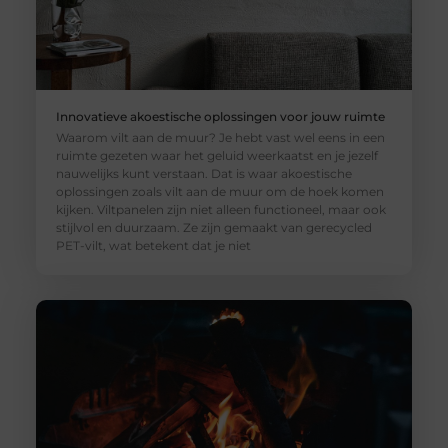
Innovatieve akoestische oplossingen voor jouw ruimte
Waarom vilt aan de muur? Je hebt vast wel eens in een
ruimte gezeten waar het geluid weerkaatst en je jezelf
nauwelijks kunt verstaan. Dat is waar akoestische
oplossingen zoals vilt aan de muur om de hoek komen
kijken. Viltpanelen zijn niet alleen functioneel, maar ook
stijlvol en duurzaam. Ze zijn gemaakt van gerecycled
PET-vilt, wat betekent dat je niet