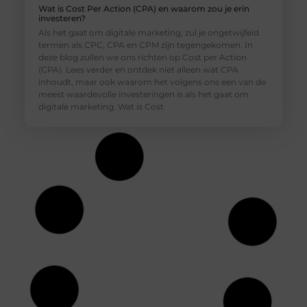
Wat is Cost Per Action (CPA) en waarom zou je erin
investeren?
Als het gaat om digitale marketing, zul je ongetwijfeld
termen als CPC, CPA en CPM zijn tegengekomen. In
deze blog zullen we ons richten op Cost per Action
(CPA). Lees verder en ontdek niet alleen wat CPA
inhoudt, maar ook waarom het volgens ons een van de
meest waardevolle investeringen is als het gaat om
digitale marketing. Wat is Cost
Rauwe Honing: Een Natuurlijk Middel Tegen
Seizoensgebonden Allergieën