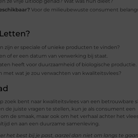
 ze vrije uitloop gehad? Wat was hun dieet?
beschikbaar?
Voor de milieubewuste consument belangr
 Letten?
en zijn er speciale of unieke producten te vinden?
 en of er een datum van verwerking bij staat.
icaten heeft voor duurzaamheid of biologische productie.
lijn met wat je zou verwachten van kwaliteitsvlees?
ad
 zoek bent naar kwaliteitsvlees van een betrouwbare sl
n de juiste vragen te stellen, kun je als consument een
 om de smaak, maar ook om het verhaal achter het vlees
maaltijd en aan een duurzame samenleving.
r het best bij je past, aarzel dan niet om langs te gaan