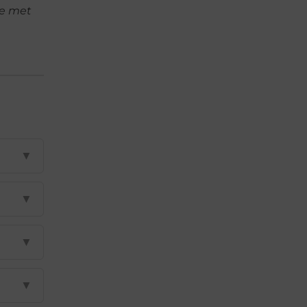
je met
▼
▼
▼
▼