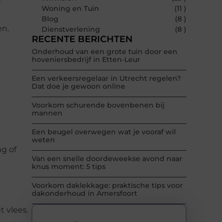
-
Woning en Tuin
(11 )
Blog
(8 )
en.
Dienstverlening
(8 )
RECENTE BERICHTEN
Onderhoud van een grote tuin door een
hoveniersbedrijf in Etten-Leur
Een verkeersregelaar in Utrecht regelen?
Dat doe je gewoon online
Voorkom schurende bovenbenen bij
mannen
Een beugel overwegen wat je vooraf wil
weten
ng of
Van een snelle doordeweekse avond naar
knus moment: 5 tips
Voorkom daklekkage: praktische tips voor
dakonderhoud in Amersfoort
t vlees.