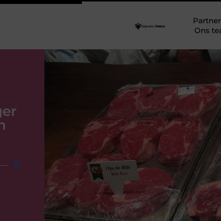
Partner
Ons t
ger
n