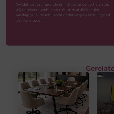
Ontdek de fascinerende en intrigerende verhalen die
wij te bieden hebben en mis onze artikelen niet.
Verdiep je in verschillende onderwerpen en blijf goed
geïnformeerd!
Gerelate