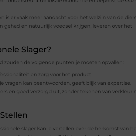
ijen ondersteunt de lokale economie en beperkt de CO2
en is er vaak meer aandacht voor het welzijn van de dier
gehad en natuurlijk voedsel krijgen, leveren over het
onele Slager?
tad zouden de volgende punten je moeten opvallen:
ssionaliteit en zorg voor het product.
je vragen kan beantwoorden, geeft blijk van expertise.
 vers en goed verzorgd uit, zonder tekenen van verkleuri
Stellen
sionele slager kan je vertellen over de herkomst van he