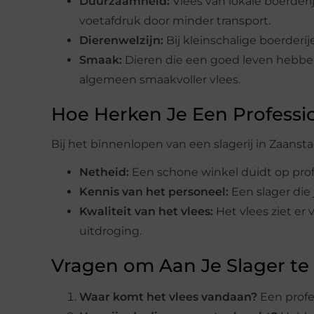
Duurzaamheid:
Vlees van lokale boerder
voetafdruk door minder transport.
Dierenwelzijn:
Bij kleinschalige boerderij
Smaak:
Dieren die een goed leven hebben 
algemeen smaakvoller vlees.
Hoe Herken Je Een Professi
Bij het binnenlopen van een slagerij in Zaans
Netheid:
Een schone winkel duidt op profe
Kennis van het personeel:
Een slager die 
Kwaliteit van het vlees:
Het vlees ziet er
uitdroging.
Vragen om Aan Je Slager te 
Waar komt het vlees vandaan?
Een profes