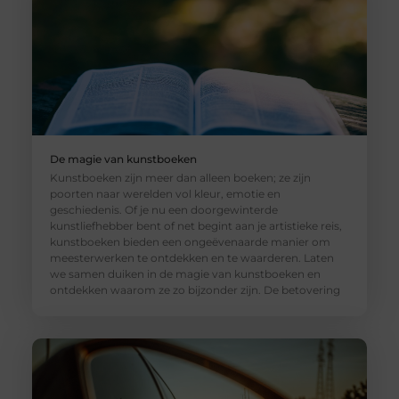
De magie van kunstboeken
Kunstboeken zijn meer dan alleen boeken; ze zijn
poorten naar werelden vol kleur, emotie en
geschiedenis. Of je nu een doorgewinterde
kunstliefhebber bent of net begint aan je artistieke reis,
kunstboeken bieden een ongeëvenaarde manier om
meesterwerken te ontdekken en te waarderen. Laten
we samen duiken in de magie van kunstboeken en
ontdekken waarom ze zo bijzonder zijn. De betovering