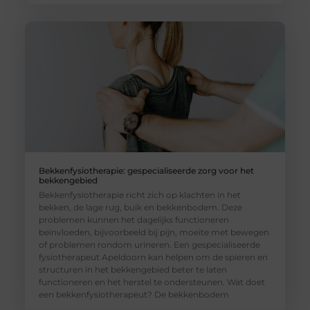
Bekkenfysiotherapie: gespecialiseerde zorg voor het
bekkengebied
Bekkenfysiotherapie richt zich op klachten in het
bekken, de lage rug, buik en bekkenbodem. Deze
problemen kunnen het dagelijks functioneren
beïnvloeden, bijvoorbeeld bij pijn, moeite met bewegen
of problemen rondom urineren. Een gespecialiseerde
fysiotherapeut Apeldoorn kan helpen om de spieren en
structuren in het bekkengebied beter te laten
functioneren en het herstel te ondersteunen. Wat doet
een bekkenfysiotherapeut? De bekkenbodem