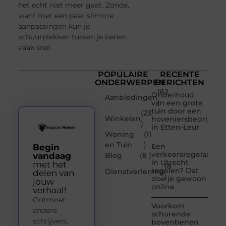
het echt niet meer gaat. Zonde,
want met een paar slimme
aanpassingen kun je
schuurplekken tussen je benen
vaak snel
POPULAIRE
RECENTE
ONDERWERPEN
BERICHTEN
(62
Onderhoud
Aanbiedingen
)
van een grote
tuin door een
(23
Winkelen
hoveniersbedrijf
)
in Etten-Leur
Woning
(11
en Tuin
)
Een
Begin
verkeersregelaar
vandaag
Blog
(8 )
in Utrecht
met het
(8
regelen? Dat
Dienstverlening
delen van
)
doe je gewoon
jouw
online
verhaal!
Ontmoet
Voorkom
andere
schurende
schrijvers,
bovenbenen