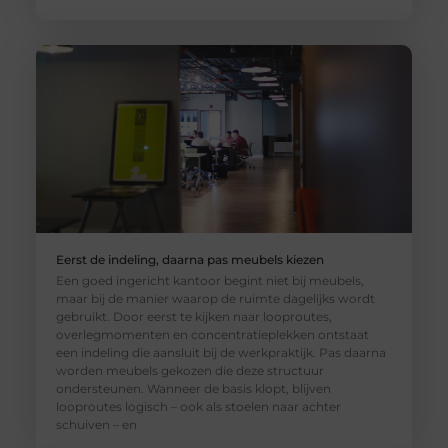
Eerst de indeling, daarna pas meubels kiezen
Een goed ingericht kantoor begint niet bij meubels,
maar bij de manier waarop de ruimte dagelijks wordt
gebruikt. Door eerst te kijken naar looproutes,
overlegmomenten en concentratieplekken ontstaat
een indeling die aansluit bij de werkpraktijk. Pas daarna
worden meubels gekozen die deze structuur
ondersteunen. Wanneer de basis klopt, blijven
looproutes logisch – ook als stoelen naar achter
schuiven – en