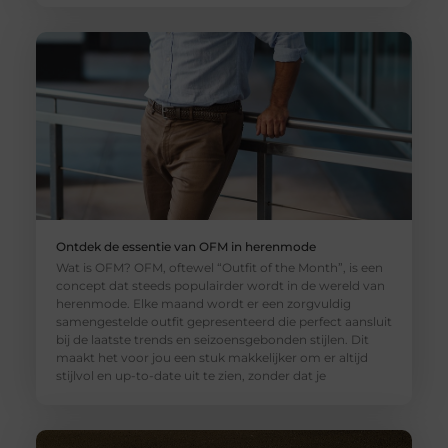
Ontdek de essentie van OFM in herenmode
Wat is OFM? OFM, oftewel “Outfit of the Month”, is een
concept dat steeds populairder wordt in de wereld van
herenmode. Elke maand wordt er een zorgvuldig
samengestelde outfit gepresenteerd die perfect aansluit
bij de laatste trends en seizoensgebonden stijlen. Dit
maakt het voor jou een stuk makkelijker om er altijd
stijlvol en up-to-date uit te zien, zonder dat je