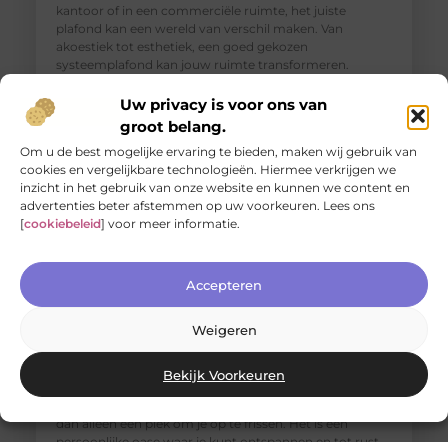
kantoor of in een commerciële ruimte, het juiste
plafond kan een wereld van verschil maken. Van
akoestiek tot esthetiek, een goed gekozen
systeemplafond kan jouw ruimte transformeren.
Verschillende
Uw privacy is voor ons van
groot belang.
Om u de best mogelijke ervaring te bieden, maken wij gebruik van
cookies en vergelijkbare technologieën. Hiermee verkrijgen we
inzicht in het gebruik van onze website en kunnen we content en
advertenties beter afstemmen op uw voorkeuren. Lees ons
[
cookiebeleid
] voor meer informatie.
Accepteren
Weigeren
Jouw nieuwe badkamerervaring: ontdek de Velunova
stijl
Bekijk Voorkeuren
Ben je klaar om je badkamer om te toveren tot een
stijlvolle en functionele ruimte? Een badkamer is meer
dan alleen een plek om je op te frissen. Het is een
persoonlijke oase waar je kunt ontspannen en tot rust