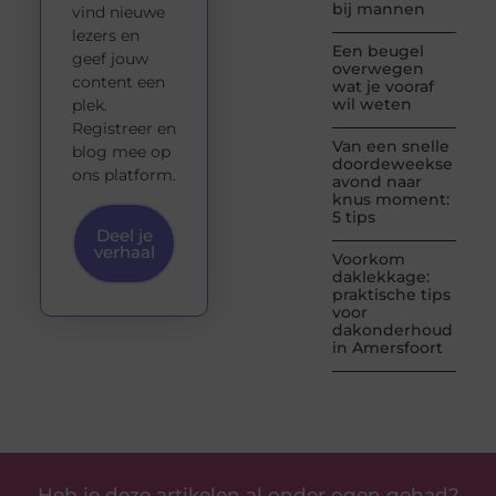
bij mannen
vind nieuwe
lezers en
Een beugel
geef jouw
overwegen
content een
wat je vooraf
wil weten
plek.
Registreer en
Van een snelle
blog mee op
doordeweekse
ons platform.
avond naar
knus moment:
5 tips
Deel je
verhaal
Voorkom
daklekkage:
praktische tips
voor
dakonderhoud
in Amersfoort
Heb je deze artikelen al onder ogen gehad?