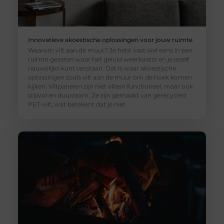
Innovatieve akoestische oplossingen voor jouw ruimte
Waarom vilt aan de muur? Je hebt vast wel eens in een
ruimte gezeten waar het geluid weerkaatst en je jezelf
nauwelijks kunt verstaan. Dat is waar akoestische
oplossingen zoals vilt aan de muur om de hoek komen
kijken. Viltpanelen zijn niet alleen functioneel, maar ook
stijlvol en duurzaam. Ze zijn gemaakt van gerecycled
PET-vilt, wat betekent dat je niet