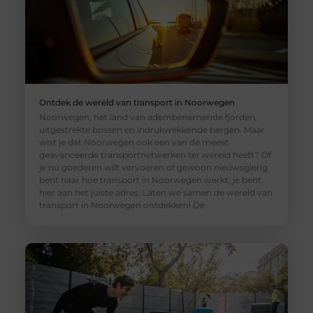
Ontdek de wereld van transport in Noorwegen
Noorwegen, het land van adembenemende fjorden,
uitgestrekte bossen en indrukwekkende bergen. Maar
wist je dat Noorwegen ook een van de meest
geavanceerde transportnetwerken ter wereld heeft? Of
je nu goederen wilt vervoeren of gewoon nieuwsgierig
bent naar hoe transport in Noorwegen werkt, je bent
hier aan het juiste adres. Laten we samen de wereld van
transport in Noorwegen ontdekken! De