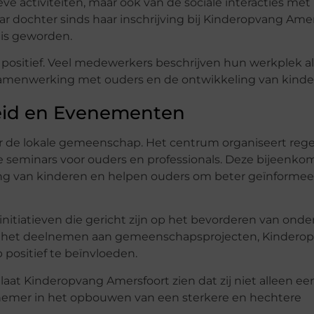
ve activiteiten, maar ook van de sociale interacties met
r dochter sinds haar inschrijving bij Kinderopvang Ame
r is geworden.
positief. Veel medewerkers beschrijven hun werkplek al
samenwerking met ouders en de ontwikkeling van kinde
id en Evenementen
oor de lokale gemeenschap. Het centrum organiseert reg
seminars voor ouders en professionals. Deze bijeenko
ing van kinderen en helpen ouders om beter geïnformee
nitiatieven die gericht zijn op het bevorderen van onde
ot het deelnemen aan gemeenschapsprojecten, Kindero
positief te beïnvloeden.
at Kinderopvang Amersfoort zien dat zij niet alleen ee
nemer in het opbouwen van een sterkere en hechtere