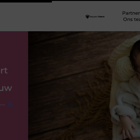
Partner
Ons t
rt
 uw