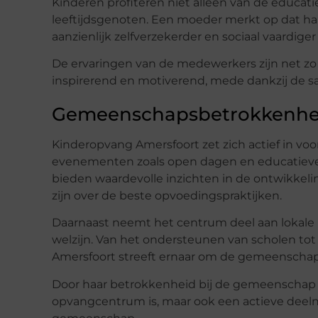
Kinderen profiteren niet alleen van de educatie
leeftijdsgenoten. Een moeder merkt op dat haa
aanzienlijk zelfverzekerder en sociaal vaardige
De ervaringen van de medewerkers zijn net zo 
inspirerend en motiverend, mede dankzij de 
Gemeenschapsbetrokkenhe
Kinderopvang Amersfoort zet zich actief in v
evenementen zoals open dagen en educatieve 
bieden waardevolle inzichten in de ontwikkel
zijn over de beste opvoedingspraktijken.
Daarnaast neemt het centrum deel aan lokale i
welzijn. Van het ondersteunen van scholen t
Amersfoort streeft ernaar om de gemeenschap 
Door haar betrokkenheid bij de gemeenschap la
opvangcentrum is, maar ook een actieve deel