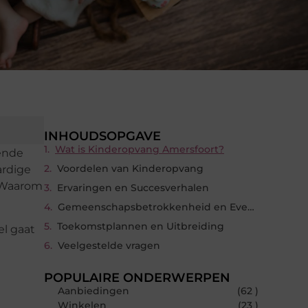
INHOUDSOPGAVE
Wat is Kinderopvang Amersfoort?
ende
Voordelen van Kinderopvang
ardige
? Waarom
Ervaringen en Succesverhalen
Gemeenschapsbetrokkenheid en Evenementen
Toekomstplannen en Uitbreiding
el gaat
Veelgestelde vragen
POPULAIRE ONDERWERPEN
Aanbiedingen
(62 )
Winkelen
(23 )