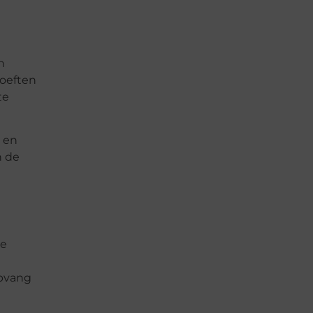
n
hoeften
te
e en
n de
de
opvang