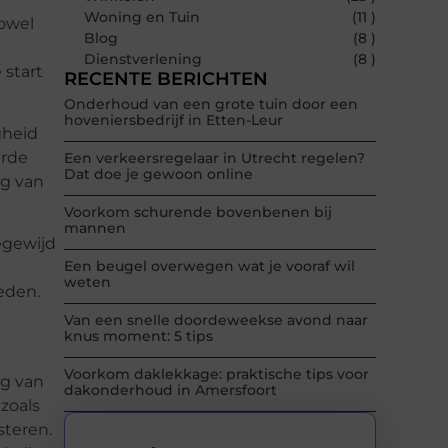
Woning en Tuin
(11 )
zowel
Blog
(8 )
Dienstverlening
(8 )
 start
RECENTE BERICHTEN
Onderhoud van een grote tuin door een
hoveniersbedrijf in Etten-Leur
gheid
erde
Een verkeersregelaar in Utrecht regelen?
Dat doe je gewoon online
ng van
Voorkom schurende bovenbenen bij
mannen
egewijd
Een beugel overwegen wat je vooraf wil
weten
eden.
Van een snelle doordeweekse avond naar
knus moment: 5 tips
Voorkom daklekkage: praktische tips voor
ng van
dakonderhoud in Amersfoort
zoals
steren.