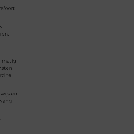
rsfoort
s
ren.
elmatig
msten
rd te
rwijs en
pvang
n