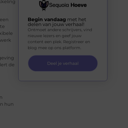
kkeling
Begin vandaag
met het
 een
delen van jouw verhaal!
te
Ontmoet andere schrijvers, vind
xibele
nieuwe lezers en geef jouw
 werk
content een plek. Registreer en
blog mee op ons platform.
geving
Deel je verhaal
dert de
en
an hun