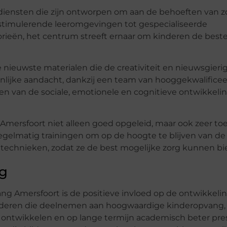
diensten die zijn ontworpen om aan de behoeften van 
n stimulerende leeromgevingen tot gespecialiseerde
orieën, het centrum streeft ernaar om kinderen de beste
e nieuwste materialen die de creativiteit en nieuwsgieri
oonlijke aandacht, dankzij een team van hooggekwalifice
en van de sociale, emotionele en cognitieve ontwikkeli
Amersfoort niet alleen goed opgeleid, maar ook zeer to
egelmatig trainingen om op de hoogte te blijven van de
echnieken, zodat ze de best mogelijke zorg kunnen bi
g
ng Amersfoort is de positieve invloed op de ontwikkeli
deren die deelnemen aan hoogwaardige kinderopvang, 
n ontwikkelen en op lange termijn academisch beter pre