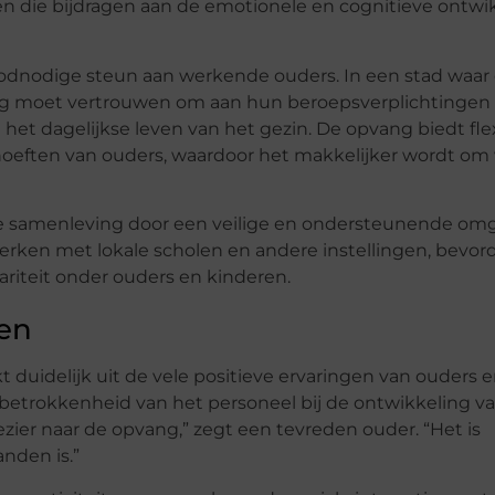
en die bijdragen aan de emotionele en cognitieve ontwi
odnodige steun aan werkende ouders. In een stad waar
ng moet vertrouwen om aan hun beroepsverplichtingen 
 het dagelijkse leven van het gezin. De opvang biedt fle
hoeften van ouders, waardoor het makkelijker wordt om
de samenleving door een veilige en ondersteunende om
werken met lokale scholen en andere instellingen, bevor
iteit onder ouders en kinderen.
len
t duidelijk uit de vele positieve ervaringen van ouders 
betrokkenheid van het personeel bij de ontwikkeling v
ezier naar de opvang,” zegt een tevreden ouder. “Het is
nden is.”