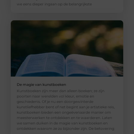
we eens dieper ingaan op de belangrijkste
De magie van kunstboeken
Kunstboeken zijn meer dan alleen boeken; ze zijn
poorten naar werelden vol kleur, emotie en
geschiedenis. Of je nu een doorgewinterde
kunstliefhebber bent of net begint aan je artistieke reis,
kunstboeken bieden een ongeëvenaarde manier om
meesterwerken te ontdekken en te waarderen. Laten
we samen duiken in de magie van kunstboeken en
ontdekken waarom ze zo bijzonder zijn. De betovering