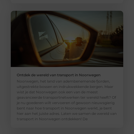
Ontdek de wereld van transport in Noorwegen
Noorwegen, het land van adembenemende fjorden,
uitgestrekte bossen en indrukwekkende bergen. Maar
wist je dat Noorwegen ook een van de meest
geavanceerde transportnetwerken ter wereld heeft? Of
je nu goederen wilt vervoeren of gewoon nieuwsgierig
bent naar hoe transport in Noorwegen werkt, je bent
hier aan het juiste adres. Laten we samen de wereld van
transport in Noorwegen ontdekken! De