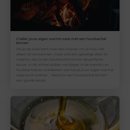
Creëer jouw eigen warme oase met een houtkachel
binnen
Als je op zoek bent naar een manier om je huis niet
alleen te verwarmen, maar ook een gezellige sfeer te
creëren, dan is een houtkachel binnen de perfecte
keuze. In dit artikel duiken we dieper in de wereld van
houtkachels en ontdekken we hoe je jouw eigen warme
oase kunt creëren. Waarom een houtkachel binnen
een goede keuze