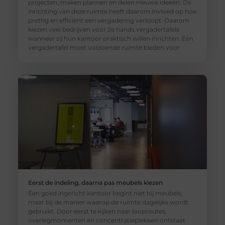
projecten, maken plannen en delen nieuwe ideeën. De
inrichting van deze ruimte heeft daarom invloed op hoe
prettig en efficiënt een vergadering verloopt. Daarom
kiezen veel bedrijven voor 2e hands vergadertafels
wanneer zij hun kantoor praktisch willen inrichten. Een
vergadertafel moet voldoende ruimte bieden voor
Eerst de indeling, daarna pas meubels kiezen
Een goed ingericht kantoor begint niet bij meubels,
maar bij de manier waarop de ruimte dagelijks wordt
gebruikt. Door eerst te kijken naar looproutes,
overlegmomenten en concentratieplekken ontstaat