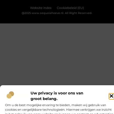
Jouw nieuwe badkamerervaring: ontdek de Velunova
stijl
Bekijk Voorkeuren
Ben je klaar om je badkamer om te toveren tot een
stijlvolle en functionele ruimte? Een badkamer is meer
dan alleen een plek om je op te frissen. Het is een
persoonlijke oase waar je kunt ontspannen en tot rust
kunt komen. Daarom willen we je graag introduceren
aan de Velunova stijl, die perfect aansluit bij jouw
wensen en behoeften.
Hondenmand en een Hondenmand Fiets:
Comfortabele Rustplaats voor je Trouwe Vriend