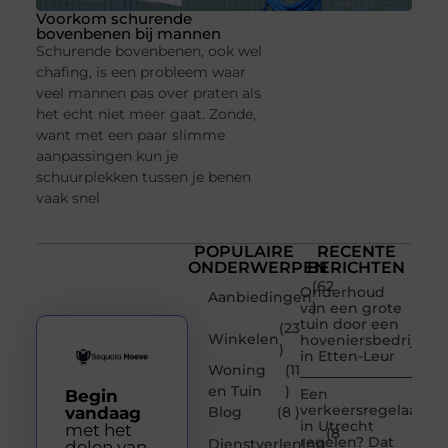
Voorkom schurende
bovenbenen bij mannen
Schurende bovenbenen, ook wel
chafing, is een probleem waar
veel mannen pas over praten als
het echt niet meer gaat. Zonde,
want met een paar slimme
aanpassingen kun je
schuurplekken tussen je benen
vaak snel
POPULAIRE
RECENTE
ONDERWERPEN
BERICHTEN
(62
Onderhoud
Aanbiedingen
)
van een grote
tuin door een
(23
Winkelen
hoveniersbedrijf
)
in Etten-Leur
Woning
(11
en Tuin
)
Een
Begin
verkeersregelaar
vandaag
Blog
(8 )
in Utrecht
met het
(8
regelen? Dat
Dienstverlening
delen van