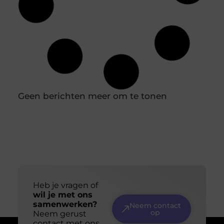
Rauwe Honing: Een Natuurlijk Middel Tegen
Seizoensgebonden Allergieën
Wat is Rauwe Honing? Rauwe honing is honing die
direct uit de bijenkorf wordt gehaald en geen enkele
bewerking ondergaat, zoals pasteurisatie of filtratie.
Hierdoor behoudt het al zijn natuurlijke
voedingsstoffen, enzymen en pollen, die vaak verloren
gaan in verwerkte honing. Deze onbewerkte vorm van
honing heeft niet alleen voordelen voor de algehele
gezondheid, maar kan ook een effectieve natuurlijke