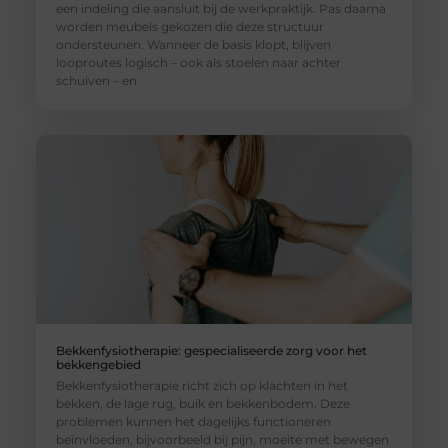
een indeling die aansluit bij de werkpraktijk. Pas daarna
worden meubels gekozen die deze structuur
ondersteunen. Wanneer de basis klopt, blijven
looproutes logisch – ook als stoelen naar achter
schuiven – en
Bekkenfysiotherapie: gespecialiseerde zorg voor het
bekkengebied
Bekkenfysiotherapie richt zich op klachten in het
bekken, de lage rug, buik en bekkenbodem. Deze
problemen kunnen het dagelijks functioneren
beïnvloeden, bijvoorbeeld bij pijn, moeite met bewegen