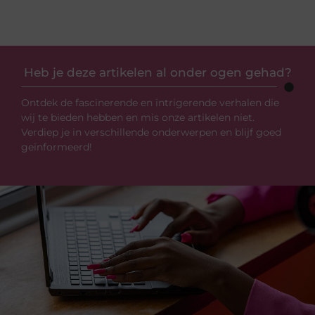
Heb je deze artikelen al onder ogen gehad?
Ontdek de fascinerende en intrigerende verhalen die
wij te bieden hebben en mis onze artikelen niet.
Verdiep je in verschillende onderwerpen en blijf goed
geïnformeerd!