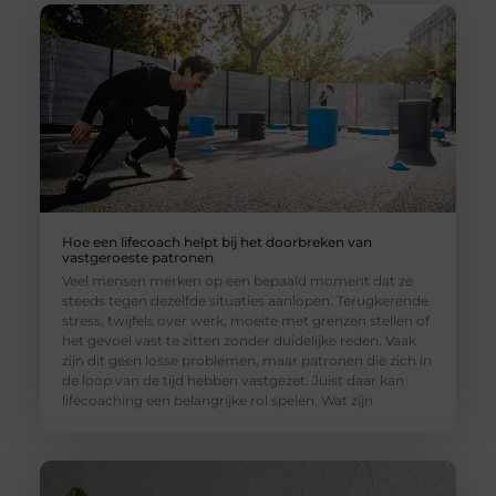
Hoe een lifecoach helpt bij het doorbreken van
vastgeroeste patronen
Veel mensen merken op een bepaald moment dat ze
steeds tegen dezelfde situaties aanlopen. Terugkerende
stress, twijfels over werk, moeite met grenzen stellen of
het gevoel vast te zitten zonder duidelijke reden. Vaak
zijn dit geen losse problemen, maar patronen die zich in
de loop van de tijd hebben vastgezet. Juist daar kan
lifecoaching een belangrijke rol spelen. Wat zijn