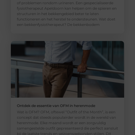
of problemen rondom urineren. Een gespecialiseerde
fysiotherapeut Apeldoorn kan helpen om de spieren en
structuren in het bekkengebied beter te laten
functioneren en het herstel te ondersteunen. Wat doet
een bekkenfysiotherapeut? De bekkenbodem
Ontdek de essentie van OFM in herenmode
Wat is OFM? OFM, oftewel “Outfit of the Month”, is een
concept dat steeds populairder wordt in de wereld van
herenmode. Elke maand wordt er een zorgvuldig
samengestelde outfit gepresenteerd die perfect aansluit
bij de laatste trends en seizoensgebonden stijlen. Dit