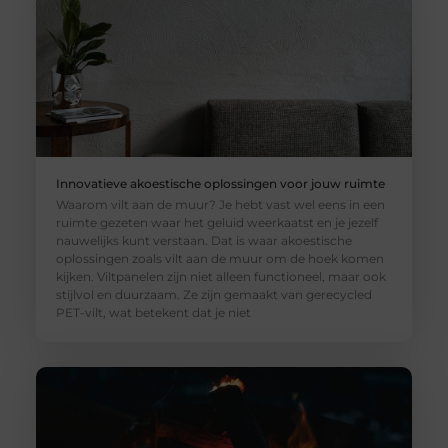
Innovatieve akoestische oplossingen voor jouw ruimte
Waarom vilt aan de muur? Je hebt vast wel eens in een
ruimte gezeten waar het geluid weerkaatst en je jezelf
nauwelijks kunt verstaan. Dat is waar akoestische
oplossingen zoals vilt aan de muur om de hoek komen
kijken. Viltpanelen zijn niet alleen functioneel, maar ook
stijlvol en duurzaam. Ze zijn gemaakt van gerecycled
PET-vilt, wat betekent dat je niet