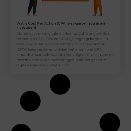
Wat is Cost Per Action (CPA) en waarom zou je erin
investeren?
Als het gaat om digitale marketing, zul je ongetwijfeld
termen als CPC, CPA en CPM zijn tegengekomen. In
deze blog zullen we ons richten op Cost per Action
(CPA). Lees verder en ontdek niet alleen wat CPA
inhoudt, maar ook waarom het volgens ons een van de
meest waardevolle investeringen is als het gaat om
digitale marketing. Wat is Cost