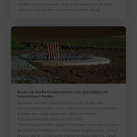
maakt het voor jou een stuk makkelijker om er altijd
stijlvol en up-to-date uit te zien, zonder dat je
Bouw op sterke fundamenten met specialistische
heiwerkzaamheden
De basis van een solide fundering Als je aan een
bouwproject begint, is een sterke fundering essentieel.
Zonder een solide basis kan zelfs het meest
indrukwekkende gebouw instorten.
Heiwerkzaamheden spelen hierbij een cruciale rol. Door
de juiste technieken en materialen te gebruiken, zorg je
ervoor dat je constructie stabiel en duurzaam is. Laten