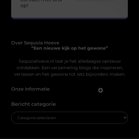
Jouw ruimte, jouw sfeer: ontdek de perfecte
plafondoplossing
Je denkt misschien niet vaak na over het plafond boven
je hoofd, maar het speelt een cruciale rol in de sfeer en
functionaliteit van een ruimte. Of je nu thuis bent, op
kantoor of in een commerciële ruimte, het juiste
plafond kan een wereld van verschil maken. Van
akoestiek tot esthetiek, een goed gekozen
systeemplafond kan jouw ruimte transformeren.
Verschillende
Uw privacy is voor ons van
groot belang.
Om u de best mogelijke ervaring te bieden, maken wij gebruik van
cookies en vergelijkbare technologieën. Hiermee verkrijgen we
inzicht in het gebruik van onze website en kunnen we content en
advertenties beter afstemmen op uw voorkeuren. Lees ons
[
cookiebeleid
] voor meer informatie.
Accepteren
Weigeren