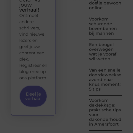
)
doe je gewoon
jouw
online
verhaal!
Ontmoet
Voorkom
andere
schurende
schrijvers,
bovenbenen
bij mannen
vind nieuwe
lezers en
Een beugel
geef jouw
overwegen
content een
wat je vooraf
wil weten
plek.
Registreer en
Van een snelle
blog mee op
doordeweekse
ons platform.
avond naar
knus moment:
5 tips
Deel je
verhaal
Voorkom
daklekkage:
praktische tips
voor
dakonderhoud
in Amersfoort