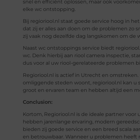
snel en efficiënt oplossen, maar ook voorkomen
elke wc ontstopping.
Bij regioriool.nl staat goede service hoog in he
dat zij er alles aan doen om de problemen zo s
zij vaak nog dezelfde dag langskomen om de w
Naast wc ontstoppings service biedt regioriool.
wc. Denk hierbij aan riool camera inspectie, s
dus voor al uw riool-gerelateerde problemen bij 
Regioriool.nl is actief in Utrecht en omstreken
omliggende steden woont, regioriool.nl kan u sn
groot en ervaren team en hebben altijd een m
Conclusion:
Kortom, Regioriool.nl is de ideale partner voor
hebben jarenlange ervaring, modern gereedsch
bieden zij goede service en een breed scala aan 
en betrouwbaar. Wanneer u problemen heeft met