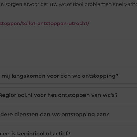
aar en zorgen ervoor dat uw wc of riool problemen snel ver
ntstoppen/toilet-ontstoppen-utrecht/
ij mij langskomen voor een wc ontstopping?
egioriool.nl voor het ontstoppen van wc's?
andere diensten dan wc ontstopping aan?
ied is Regioriool.nl actief?