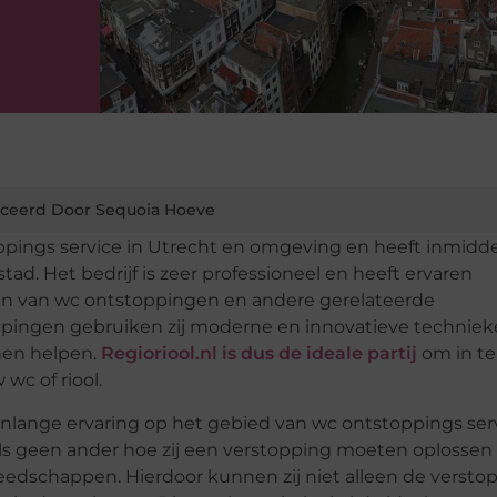
ceerd Door Sequoia Hoeve
toppings service in Utrecht en omgeving en heeft inmidde
ad. Het bedrijf is zeer professioneel en heeft ervaren
bben van wc ontstoppingen en andere gerelateerde
oppingen gebruiken zij moderne en innovatieve technie
nnen helpen.
Regioriool.nl is dus de ideale partij
om in te
c of riool.
nlange ervaring op het gebied van wc ontstoppings ser
 als geen ander hoe zij een verstopping moeten oplossen
edschappen. Hierdoor kunnen zij niet alleen de versto