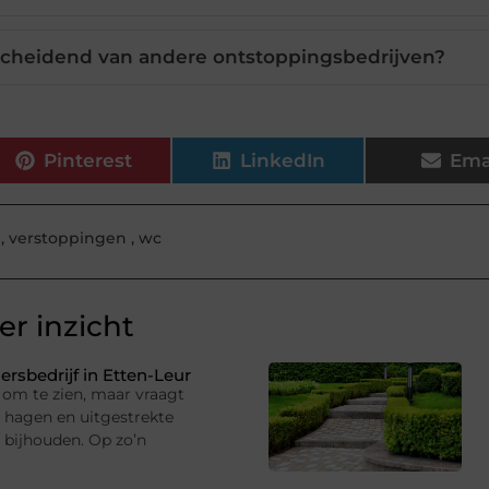
scheidend van andere ontstoppingsbedrijven?
Pinterest
LinkedIn
Ema
,
verstoppingen
,
wc
r inzicht
rsbedrijf in Etten-Leur
om te zien, maar vraagt
hagen en uitgestrekte
 bijhouden. Op zo’n