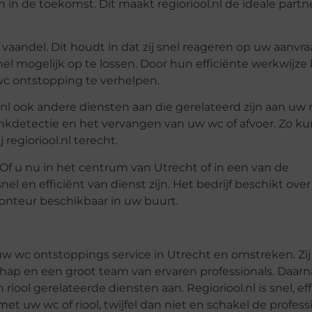
 in de toekomst. Dit maakt regioriool.nl de ideale partn
t vaandel. Dit houdt in dat zij snel reageren op uw aanvr
nel mogelijk op te lossen. Door hun efficiënte werkwijz
c ontstopping te verhelpen.
nl ook andere diensten aan die gerelateerd zijn aan uw r
tankdetectie en het vervangen van uw wc of afvoer. Zo ku
regioriool.nl terecht.
. Of u nu in het centrum van Utrecht of in een van de
el en efficiënt van dienst zijn. Het bedrijf beschikt ove
onteur beschikbaar in uw buurt.
 uw wc ontstoppings service in Utrecht en omstreken. Zij
ap en een groot team van ervaren professionals. Daarn
riool gerelateerde diensten aan. Regioriool.nl is snel, eff
 uw wc of riool, twijfel dan niet en schakel de profess