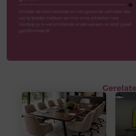
Ontdek de fascinerende en intrigerende verhalen die
wij te bieden hebben en mis onze artikelen niet.
Verdiep je in verschillende onderwerpen en blijf goed
geïnformeerd!
Gerelate