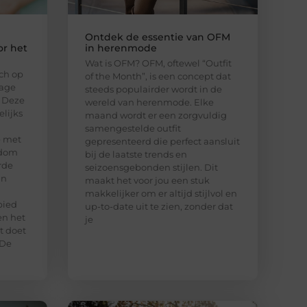
Ontdek de essentie van OFM
or het
in herenmode
Wat is OFM? OFM, oftewel “Outfit
ich op
of the Month”, is een concept dat
lage
steeds populairder wordt in de
 Deze
wereld van herenmode. Elke
lijks
maand wordt er een zorgvuldig
samengestelde outfit
e met
gepresenteerd die perfect aansluit
ndom
bij de laatste trends en
rde
seizoensgebonden stijlen. Dit
an
maakt het voor jou een stuk
makkelijker om er altijd stijlvol en
bied
up-to-date uit te zien, zonder dat
en het
je
t doet
 De