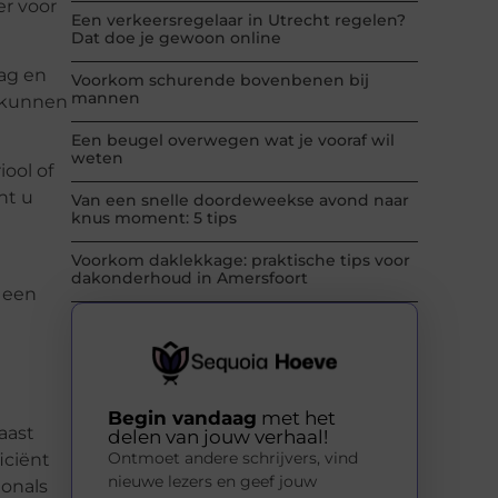
er voor
Een verkeersregelaar in Utrecht regelen?
Dat doe je gewoon online
aag en
Voorkom schurende bovenbenen bij
mannen
e kunnen
Een beugel overwegen wat je vooraf wil
weten
iool of
nt u
Van een snelle doordeweekse avond naar
knus moment: 5 tips
Voorkom daklekkage: praktische tips voor
dakonderhoud in Amersfoort
r een
Begin vandaag
met het
aast
delen van jouw verhaal!
Ontmoet andere schrijvers, vind
iciënt
nieuwe lezers en geef jouw
ionals