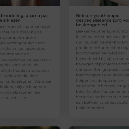
 de indeling, daarna pas
Bekkenfysiotherapie:
ls kiezen
gespecialiseerde zorg vo
bekkengebied
ed ingericht kantoor begint
Bekkenfysiotherapie richt z
ij meubels, maar bij de
klachten in het bekken, de 
r waarop de ruimte
rug, buik en bekkenbodem.
jks wordt gebruikt. Door
problemen kunnen het dage
te kijken naar looproutes,
functioneren beïnvloeden,
egmomenten en
bijvoorbeeld bij pijn, moeit
tratieplekken ontstaat een
bewegen of problemen ro
ng die aansluit bij de
urineren. Een gespecialisee
aktijk. Pas daarna worden
fysiotherapeut Apeldoorn k
ls gekozen die deze
helpen om de spieren en
uur ondersteunen. Wanneer
structuren in het bekkenge
is klopt, blijven looproutes
beter te laten functioneren 
h – ook als stoelen naar
herstel te ondersteunen. Wa
 schuiven – en
een bekkenfysiotherapeut?
bekkenbodem