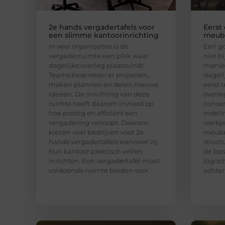
2e hands vergadertafels voor
Eerst
een slimme kantoorinrichting
meube
In veel organisaties is de
Een go
vergaderruimte een plek waar
niet b
dagelijks overleg plaatsvindt.
manie
Teams bespreken er projecten,
dageli
maken plannen en delen nieuwe
eerst 
ideeën. De inrichting van deze
overl
ruimte heeft daarom invloed op
concen
hoe prettig en efficiënt een
indeli
vergadering verloopt. Daarom
werkpr
kiezen veel bedrijven voor 2e
meube
hands vergadertafels wanneer zij
struct
hun kantoor praktisch willen
de bas
inrichten. Een vergadertafel moet
logisc
voldoende ruimte bieden voor
achter