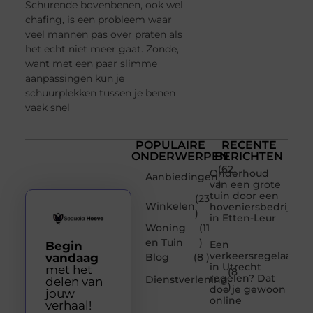
Schurende bovenbenen, ook wel
chafing, is een probleem waar
veel mannen pas over praten als
het echt niet meer gaat. Zonde,
want met een paar slimme
aanpassingen kun je
schuurplekken tussen je benen
vaak snel
POPULAIRE
RECENTE
ONDERWERPEN
BERICHTEN
(62
Onderhoud
Aanbiedingen
)
van een grote
tuin door een
(23
Winkelen
hoveniersbedrijf
)
in Etten-Leur
Woning
(11
en Tuin
)
Een
Begin
verkeersregelaar
vandaag
Blog
(8 )
in Utrecht
met het
(8
regelen? Dat
Dienstverlening
delen van
)
doe je gewoon
jouw
online
verhaal!