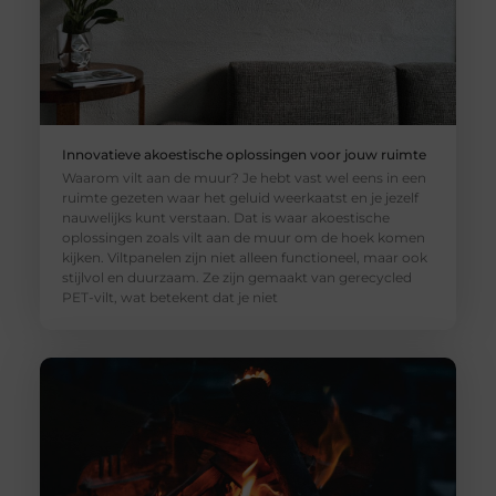
Innovatieve akoestische oplossingen voor jouw ruimte
Waarom vilt aan de muur? Je hebt vast wel eens in een
ruimte gezeten waar het geluid weerkaatst en je jezelf
nauwelijks kunt verstaan. Dat is waar akoestische
oplossingen zoals vilt aan de muur om de hoek komen
kijken. Viltpanelen zijn niet alleen functioneel, maar ook
stijlvol en duurzaam. Ze zijn gemaakt van gerecycled
PET-vilt, wat betekent dat je niet