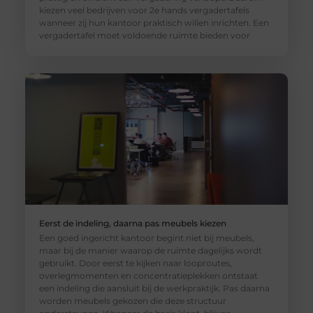
kiezen veel bedrijven voor 2e hands vergadertafels
wanneer zij hun kantoor praktisch willen inrichten. Een
vergadertafel moet voldoende ruimte bieden voor
Eerst de indeling, daarna pas meubels kiezen
Een goed ingericht kantoor begint niet bij meubels,
maar bij de manier waarop de ruimte dagelijks wordt
gebruikt. Door eerst te kijken naar looproutes,
overlegmomenten en concentratieplekken ontstaat
een indeling die aansluit bij de werkpraktijk. Pas daarna
worden meubels gekozen die deze structuur