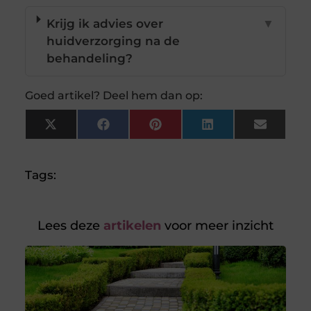
Krijg ik advies over
▼
huidverzorging na de
behandeling?
Goed artikel? Deel hem dan op:
X
Facebook
Pinterest
LinkedIn
Email
(Twitter)
Tags:
Lees deze
artikelen
voor meer inzicht