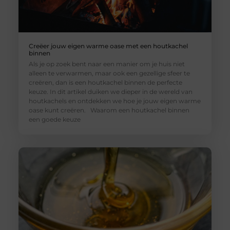
Creëer jouw eigen warme oase met een houtkachel
binnen
Als je op zoek bent naar een manier om je huis niet
alleen te verwarmen, maar ook een gezellige sfeer te
creëren, dan is een houtkachel binnen de perfecte
keuze. In dit artikel duiken we dieper in de wereld van
houtkachels en ontdekken we hoe je jouw eigen warme
oase kunt creëren. Waarom een houtkachel binnen
een goede keuze