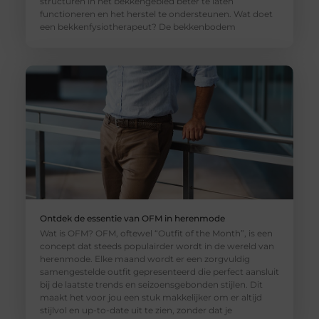
structuren in het bekkengebied beter te laten
functioneren en het herstel te ondersteunen. Wat doet
een bekkenfysiotherapeut? De bekkenbodem
Ontdek de essentie van OFM in herenmode
Wat is OFM? OFM, oftewel “Outfit of the Month”, is een
concept dat steeds populairder wordt in de wereld van
herenmode. Elke maand wordt er een zorgvuldig
samengestelde outfit gepresenteerd die perfect aansluit
bij de laatste trends en seizoensgebonden stijlen. Dit
maakt het voor jou een stuk makkelijker om er altijd
stijlvol en up-to-date uit te zien, zonder dat je