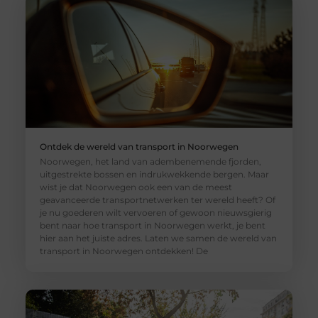
Ontdek de wereld van transport in Noorwegen
Noorwegen, het land van adembenemende fjorden,
uitgestrekte bossen en indrukwekkende bergen. Maar
wist je dat Noorwegen ook een van de meest
geavanceerde transportnetwerken ter wereld heeft? Of
je nu goederen wilt vervoeren of gewoon nieuwsgierig
bent naar hoe transport in Noorwegen werkt, je bent
hier aan het juiste adres. Laten we samen de wereld van
transport in Noorwegen ontdekken! De