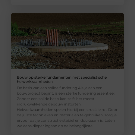
Bouw op sterke fundamenten met specialistische
heiwerkzaamheden
De basis van een solide fundering Als je aan een
bouwproject begint, is een sterke fundering essentieel.
Zonder een solide basis kan zelfs het meest
indrukwekkende gebouw instorten.
Heiwerkzaamheden spelen hierbij een cruciale rol. Door
de juiste technieken en materialen te gebruiken, zorg je
ervoor dat je constructie stabiel en duurzaam is. Laten
we eens dieper ingaan op de belangrijkste