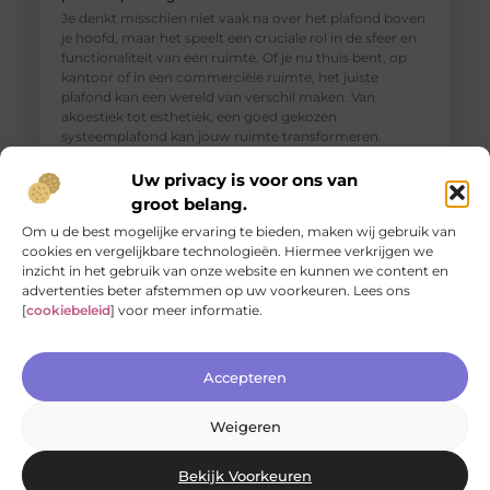
Je denkt misschien niet vaak na over het plafond boven
je hoofd, maar het speelt een cruciale rol in de sfeer en
functionaliteit van een ruimte. Of je nu thuis bent, op
kantoor of in een commerciële ruimte, het juiste
plafond kan een wereld van verschil maken. Van
akoestiek tot esthetiek, een goed gekozen
systeemplafond kan jouw ruimte transformeren.
Verschillende
Uw privacy is voor ons van
groot belang.
Om u de best mogelijke ervaring te bieden, maken wij gebruik van
cookies en vergelijkbare technologieën. Hiermee verkrijgen we
inzicht in het gebruik van onze website en kunnen we content en
advertenties beter afstemmen op uw voorkeuren. Lees ons
[
cookiebeleid
] voor meer informatie.
Accepteren
Weigeren
Jouw nieuwe badkamerervaring: ontdek de Velunova
stijl
Bekijk Voorkeuren
Ben je klaar om je badkamer om te toveren tot een