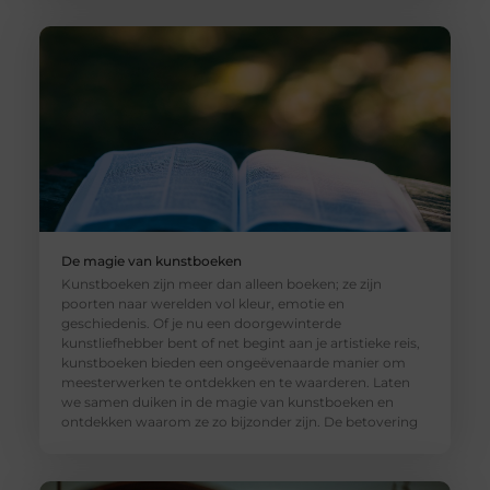
De magie van kunstboeken
Kunstboeken zijn meer dan alleen boeken; ze zijn
poorten naar werelden vol kleur, emotie en
geschiedenis. Of je nu een doorgewinterde
kunstliefhebber bent of net begint aan je artistieke reis,
kunstboeken bieden een ongeëvenaarde manier om
meesterwerken te ontdekken en te waarderen. Laten
we samen duiken in de magie van kunstboeken en
ontdekken waarom ze zo bijzonder zijn. De betovering