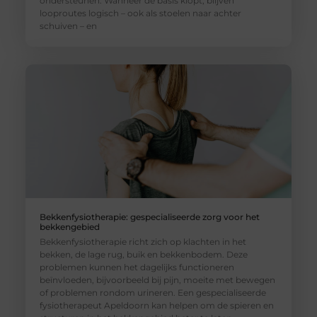
ondersteunen. Wanneer de basis klopt, blijven
looproutes logisch – ook als stoelen naar achter
schuiven – en
Bekkenfysiotherapie: gespecialiseerde zorg voor het
bekkengebied
Bekkenfysiotherapie richt zich op klachten in het
bekken, de lage rug, buik en bekkenbodem. Deze
problemen kunnen het dagelijks functioneren
beïnvloeden, bijvoorbeeld bij pijn, moeite met bewegen
of problemen rondom urineren. Een gespecialiseerde
fysiotherapeut Apeldoorn kan helpen om de spieren en