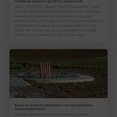
Ontdek de essentie van OFM in herenmode
Wat is OFM? OFM, oftewel “Outfit of the Month”, is een
concept dat steeds populairder wordt in de wereld van
herenmode. Elke maand wordt er een zorgvuldig
samengestelde outfit gepresenteerd die perfect aansluit
bij de laatste trends en seizoensgebonden stijlen. Dit
maakt het voor jou een stuk makkelijker om er altijd
stijlvol en up-to-date uit te zien, zonder dat je
Bouw op sterke fundamenten met specialistische
heiwerkzaamheden
De basis van een solide fundering Als je aan een