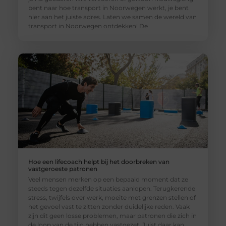
bent naar hoe transport in Noorwegen werkt, je bent
hier aan het juiste adres. Laten we samen de wereld van
transport in Noorwegen ontdekken! De
Hoe een lifecoach helpt bij het doorbreken van
vastgeroeste patronen
Veel mensen merken op een bepaald moment dat ze
steeds tegen dezelfde situaties aanlopen. Terugkerende
stress, twijfels over werk, moeite met grenzen stellen of
het gevoel vast te zitten zonder duidelijke reden. Vaak
zijn dit geen losse problemen, maar patronen die zich in
de loop van de tijd hebben vastgezet. Juist daar kan