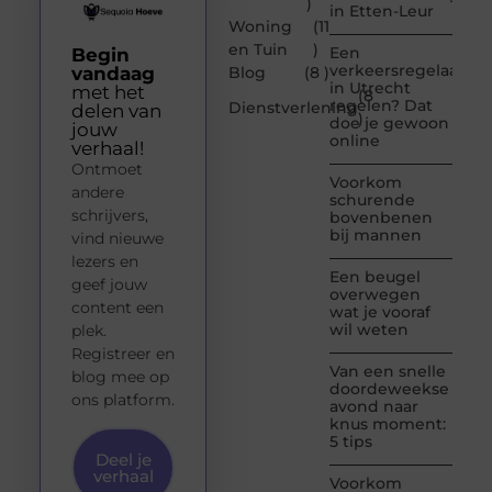
)
in Etten-Leur
Woning
(11
en Tuin
)
Een
Begin
verkeersregelaar
vandaag
Blog
(8 )
in Utrecht
met het
(8
regelen? Dat
Dienstverlening
delen van
)
doe je gewoon
jouw
online
verhaal!
Ontmoet
Voorkom
andere
schurende
schrijvers,
bovenbenen
bij mannen
vind nieuwe
lezers en
Een beugel
geef jouw
overwegen
content een
wat je vooraf
wil weten
plek.
Registreer en
Van een snelle
blog mee op
doordeweekse
ons platform.
avond naar
knus moment:
5 tips
Deel je
verhaal
Voorkom