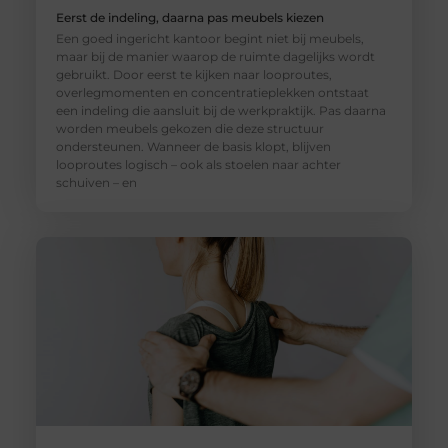
Eerst de indeling, daarna pas meubels kiezen
Een goed ingericht kantoor begint niet bij meubels,
maar bij de manier waarop de ruimte dagelijks wordt
gebruikt. Door eerst te kijken naar looproutes,
overlegmomenten en concentratieplekken ontstaat
een indeling die aansluit bij de werkpraktijk. Pas daarna
worden meubels gekozen die deze structuur
ondersteunen. Wanneer de basis klopt, blijven
looproutes logisch – ook als stoelen naar achter
schuiven – en