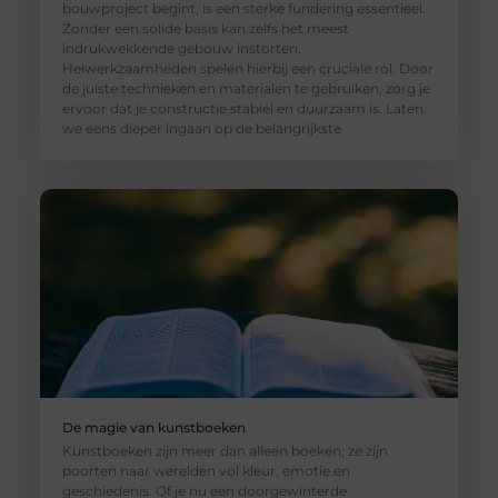
bouwproject begint, is een sterke fundering essentieel.
Zonder een solide basis kan zelfs het meest
indrukwekkende gebouw instorten.
Heiwerkzaamheden spelen hierbij een cruciale rol. Door
de juiste technieken en materialen te gebruiken, zorg je
ervoor dat je constructie stabiel en duurzaam is. Laten
we eens dieper ingaan op de belangrijkste
De magie van kunstboeken
Kunstboeken zijn meer dan alleen boeken; ze zijn
poorten naar werelden vol kleur, emotie en
geschiedenis. Of je nu een doorgewinterde