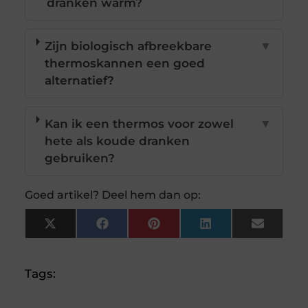
dranken warm?
Zijn biologisch afbreekbare
▼
thermoskannen een goed
alternatief?
Kan ik een thermos voor zowel
▼
hete als koude dranken
gebruiken?
Goed artikel? Deel hem dan op:
X
Facebook
Pinterest
LinkedIn
Email
(Twitter)
Tags: