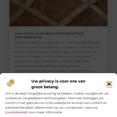
Jouw ruimte, jouw sfeer: ontdek de perfecte
plafondoplossing
Je denkt misschien niet vaak na over het plafond boven
je hoofd, maar het speelt een cruciale rol in de sfeer en
functionaliteit van een ruimte. Of je nu thuis bent, op
kantoor of in een commerciële ruimte, het juiste
plafond kan een wereld van verschil maken. Van
akoestiek tot esthetiek, een goed gekozen
systeemplafond kan jouw ruimte transformeren.
Verschillende
Uw privacy is voor ons van
groot belang.
Om u de best mogelijke ervaring te bieden, maken wij gebruik van
cookies en vergelijkbare technologieën. Hiermee verkrijgen we
inzicht in het gebruik van onze website en kunnen we content en
advertenties beter afstemmen op uw voorkeuren. Lees ons
[
cookiebeleid
] voor meer informatie.