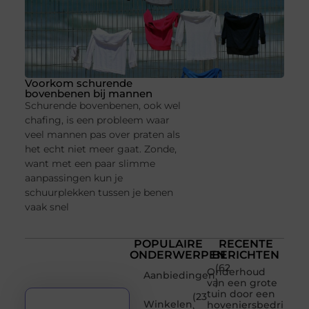
Voorkom schurende
bovenbenen bij mannen
Schurende bovenbenen, ook wel
chafing, is een probleem waar
veel mannen pas over praten als
het echt niet meer gaat. Zonde,
want met een paar slimme
aanpassingen kun je
schuurplekken tussen je benen
vaak snel
POPULAIRE
RECENTE
ONDERWERPEN
BERICHTEN
(62
Onderhoud
Aanbiedingen
)
van een grote
tuin door een
(23
Winkelen
hoveniersbedrijf