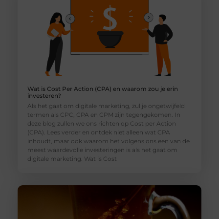
Wat is Cost Per Action (CPA) en waarom zou je erin
investeren?
Als het gaat om digitale marketing, zul je ongetwijfeld
termen als CPC, CPA en CPM zijn tegengekomen. In
deze blog zullen we ons richten op Cost per Action
(CPA). Lees verder en ontdek niet alleen wat CPA
inhoudt, maar ook waarom het volgens ons een van de
meest waardevolle investeringen is als het gaat om
digitale marketing. Wat is Cost