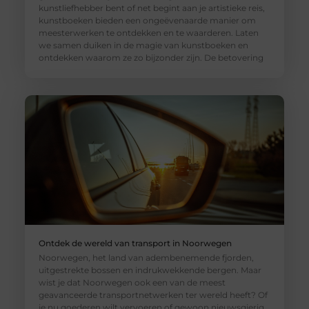
kunstliefhebber bent of net begint aan je artistieke reis,
kunstboeken bieden een ongeëvenaarde manier om
meesterwerken te ontdekken en te waarderen. Laten
we samen duiken in de magie van kunstboeken en
ontdekken waarom ze zo bijzonder zijn. De betovering
Ontdek de wereld van transport in Noorwegen
Noorwegen, het land van adembenemende fjorden,
uitgestrekte bossen en indrukwekkende bergen. Maar
wist je dat Noorwegen ook een van de meest
geavanceerde transportnetwerken ter wereld heeft? Of
je nu goederen wilt vervoeren of gewoon nieuwsgierig