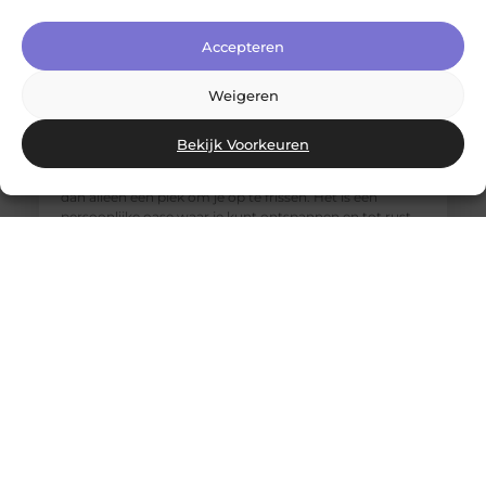
Accepteren
Weigeren
Jouw nieuwe badkamerervaring: ontdek de Velunova
stijl
Bekijk Voorkeuren
Ben je klaar om je badkamer om te toveren tot een
stijlvolle en functionele ruimte? Een badkamer is meer
dan alleen een plek om je op te frissen. Het is een
persoonlijke oase waar je kunt ontspannen en tot rust
kunt komen. Daarom willen we je graag introduceren
aan de Velunova stijl, die perfect aansluit bij jouw
wensen en behoeften.