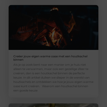
Creëer jouw eigen warme oase met een houtkachel
binnen
Als je op zoek bent naar een manier om je huis niet
alleen te verwarmen, maar ook een gezellige sfeer te
creëren, dan is een houtkachel binnen de perfecte
keuze. In dit artikel duiken we dieper in de wereld van
houtkachels en ontdekken we hoe je jouw eigen warme
oase kunt creëren. Waarom een houtkachel binnen
een goede keuze