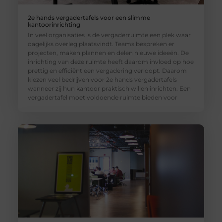
2e hands vergadertafels voor een slimme
kantoorinrichting
In veel organisaties is de vergaderruimte een plek waar
dagelijks overleg plaatsvindt. Teams bespreken er
projecten, maken plannen en delen nieuwe ideeën. De
inrichting van deze ruimte heeft daarom invloed op hoe
prettig en efficiënt een vergadering verloopt. Daarom
kiezen veel bedrijven voor 2e hands vergadertafels
wanneer zij hun kantoor praktisch willen inrichten. Een
vergadertafel moet voldoende ruimte bieden voor