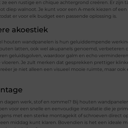
 ze een rustige en chique achtergrond creëren. Er zijn t
n tot diep walnoot. Je kunt voor een A-merk kiezen of ee
 zodat er voor elk budget een passende oplossing is.
ere akoestiek
eel houten wandpanelen is hun geluiddempende werkin
 houten latten, ook wel akupanels genoemd, verbeteren 
eren geluidsgolven, waardoor galm en echo verminderen.
 vloeren. Je zult merken dat gesprekken prettiger klin
 creëer je niet alleen een visueel mooie ruimte, maar ook
ontage
an dagen werk, stof en rommel? Bij houten wandpanelen
en voor een snelle en eenvoudige installatie die je prim
lgens met een sterke montagekit of schroeven direct o
n een middag kunt klaren. Bovendien is het een ideale m