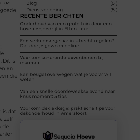
alloze
Blog
(8 )
Dienstverlening
(8 )
n goede
RECENTE BERICHTEN
Onderhoud van een grote tuin door een
hoveniersbedrijf in Etten-Leur
Een verkeersregelaar in Utrecht regelen?
g.
Dat doe je gewoon online
de
Voorkom schurende bovenbenen bij
 Dit is
mannen
ken en
Een beugel overwegen wat je vooraf wil
 een die
weten
Van een snelle doordeweekse avond naar
knus moment: 5 tips
Voorkom daklekkage: praktische tips voor
 is dat
dakonderhoud in Amersfoort
a zelf
p de
anier