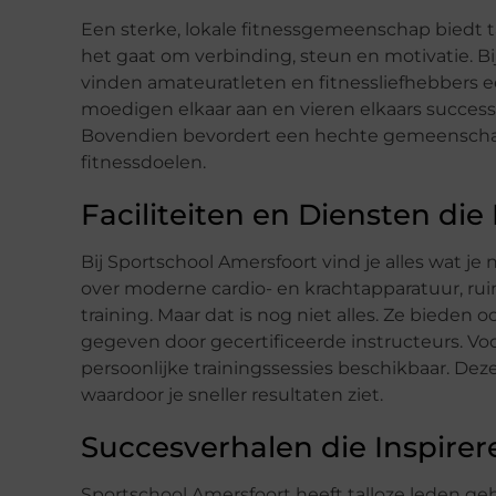
Een sterke, lokale fitnessgemeenschap biedt t
het gaat om verbinding, steun en motivatie. B
vinden amateuratleten en fitnessliefhebbers 
moedigen elkaar aan en vieren elkaars successe
Bovendien bevordert een hechte gemeenschap c
fitnessdoelen.
Faciliteiten en Diensten di
Bij Sportschool Amersfoort vind je alles wat j
over moderne cardio- en krachtapparatuur, rui
training. Maar dat is nog niet alles. Ze bieden 
gegeven door gecertificeerde instructeurs. Vo
persoonlijke trainingssessies beschikbaar. De
waardoor je sneller resultaten ziet.
Succesverhalen die Inspirer
Sportschool Amersfoort heeft talloze leden ge