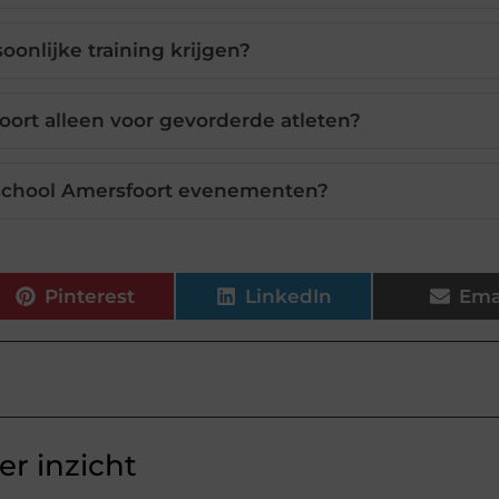
oonlijke training krijgen?
oort alleen voor gevorderde atleten?
tschool Amersfoort evenementen?
Pinterest
LinkedIn
Ema
r inzicht