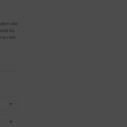
mden die
eid bij
ns niet
▼
▼