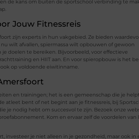
 de kans om buiten de sportschool verbinding te ma
ap.
or Jouw Fitnessreis
foort zijn experts in hun vakgebied. Ze bieden waardevo
je nu wilt afvallen, spiermassa wilt opbouwen of gewoon
je doelen te bereiken. Bijvoorbeeld, voor effectieve
achttraining en HIIT aan. En voor spieropbouw is het be
r ook op voldoende eiwitinname.
 Amersfoort
teiten en trainingen; het is een gemeenschap die je help
 atleet bent of net begint aan je fitnessreis, bij Sports
die je nodig hebt om succesvol te zijn. Bezoek onze web
proefabonnement. Kom en ervaar zelf de voordelen van li
t, investeer je niet alleen in je gezondheid, maar ook in