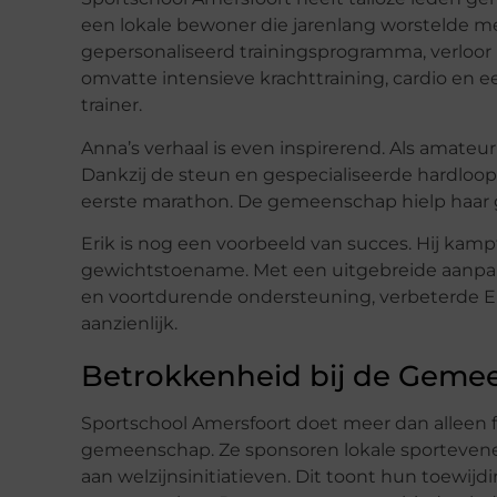
een lokale bewoner die jarenlang worstelde m
gepersonaliseerd trainingsprogramma, verloor 
omvatte intensieve krachttraining, cardio en e
trainer.
Anna’s verhaal is even inspirerend. Als amate
Dankzij de steun en gespecialiseerde hardloopk
eerste marathon. De gemeenschap hielp haar g
Erik is nog een voorbeeld van succes. Hij kam
gewichtstoename. Met een uitgebreide aanpa
en voortdurende ondersteuning, verbeterde Eri
aanzienlijk.
Betrokkenheid bij de Gem
Sportschool Amersfoort doet meer dan alleen fi
gemeenschap. Ze sponsoren lokale sporteve
aan welzijnsinitiatieven. Dit toont hun toewij