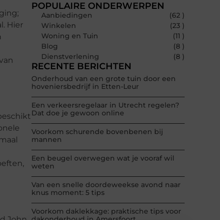
POPULAIRE ONDERWERPEN
ging;
Aanbiedingen
(62 )
. Hier
Winkelen
(23 )
Woning en Tuin
(11 )
n
Blog
(8 )
Dienstverlening
(8 )
 van
RECENTE BERICHTEN
Onderhoud van een grote tuin door een
hoveniersbedrijf in Etten-Leur
Een verkeersregelaar in Utrecht regelen?
Dat doe je gewoon online
beschikt
onele
Voorkom schurende bovenbenen bij
emaal
mannen
Een beugel overwegen wat je vooraf wil
eften,
weten
Van een snelle doordeweekse avond naar
knus moment: 5 tips
Voorkom daklekkage: praktische tips voor
d John,
dakonderhoud in Amersfoort