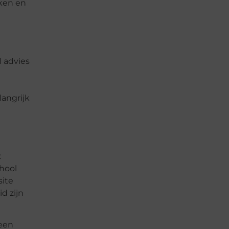
ken en
l advies
langrijk
t
chool
site
d zijn
 een