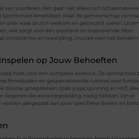
al van voordelen. Het gaat niet alleen om lichaamsbewe
ij Sportschool Amersfoort staat de gemeenschap centraal
een plek waar ze zich welkom en gesteund voelen. Lede
n, wat zorgt voor een positieve en inspirerende sfeer.
onsistentie en toewijding, cruciaal voor het behalen
e Inspelen op Jouw Behoeften
e nodig hebt voor een complete workout. De sportschool 
me fitnesszalen en gespecialiseerde ruimtes voor functi
ook diverse groepslessen zoals yoga, spinning en HIIT, all
or degenen die extra begeleiding nodig hebben, zijn er
ze worden aangepast aan jouw specifieke doelen en beho
en
holpen hun fitnessdoelen te bereiken. Neem bijvoorbeel