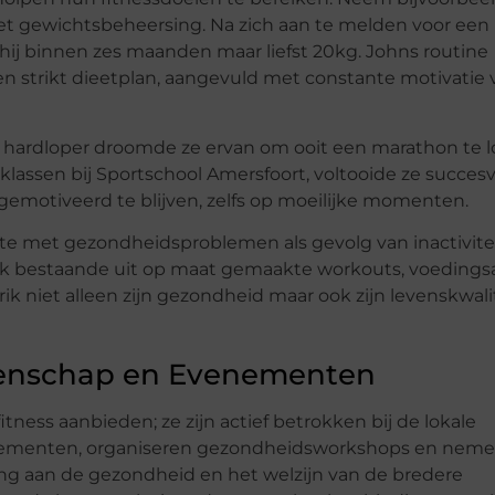
et gewichtsbeheersing. Na zich aan te melden voor een
hij binnen zes maanden maar liefst 20kg. Johns routine
en strikt dieetplan, aangevuld met constante motivatie v
ur hardloper droomde ze ervan om ooit een marathon te l
lassen bij Sportschool Amersfoort, voltooide ze succesv
emotiveerd te blijven, zelfs op moeilijke momenten.
pte met gezondheidsproblemen als gevolg van inactivite
k bestaande uit op maat gemaakte workouts, voedings
k niet alleen zijn gezondheid maar ook zijn levenskwali
eenschap en Evenementen
tness aanbieden; ze zijn actief betrokken bij de lokale
nementen, organiseren gezondheidsworkshops en neme
ding aan de gezondheid en het welzijn van de bredere