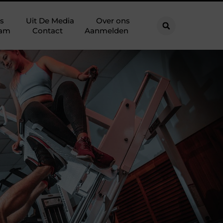
s
Uit De Media
Over ons
eam
Contact
Aanmelden