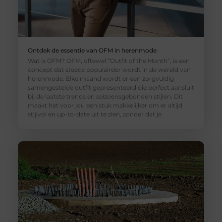
Ontdek de essentie van OFM in herenmode
Wat is OFM? OFM, oftewel “Outfit of the Month”, is een
concept dat steeds populairder wordt in de wereld van
herenmode. Elke maand wordt er een zorgvuldig
samengestelde outfit gepresenteerd die perfect aansluit
bij de laatste trends en seizoensgebonden stijlen. Dit
maakt het voor jou een stuk makkelijker om er altijd
stijlvol en up-to-date uit te zien, zonder dat je