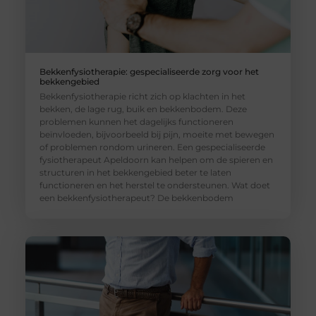
Bekkenfysiotherapie: gespecialiseerde zorg voor het
bekkengebied
Bekkenfysiotherapie richt zich op klachten in het
bekken, de lage rug, buik en bekkenbodem. Deze
problemen kunnen het dagelijks functioneren
beïnvloeden, bijvoorbeeld bij pijn, moeite met bewegen
of problemen rondom urineren. Een gespecialiseerde
fysiotherapeut Apeldoorn kan helpen om de spieren en
structuren in het bekkengebied beter te laten
functioneren en het herstel te ondersteunen. Wat doet
een bekkenfysiotherapeut? De bekkenbodem