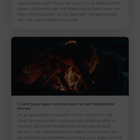
oplossingen zoals vilt aan de muur om de hoek komen
kijken. Viltpanelen zijn niet alleen functioneel, maar ook
stijlvol en duurzaam. Ze zijn gemaakt van gerecycled
PET-vilt, wat betekent dat je niet
Creëer jouw eigen warme oase met een houtkachel
binnen
Als je op zoek bent naar een manier om je huis niet
alleen te verwarmen, maar ook een gezellige sfeer te
creëren, dan is een houtkachel binnen de perfecte
keuze. In dit artikel duiken we dieper in de wereld van
houtkachels en ontdekken we hoe je jouw eigen warme