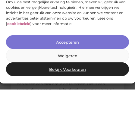
Om u de best mogelijke ervaring te bieden, maken wij gebruik van
cookies en vergelijkbare technologieën. Hiermee verkrijgen we
inzicht in het gebruik van onze website en kunnen we content en
advertenties beter afstemmen op uw voorkeuren. Lees ons
[
cookiebeleid
] voor meer informatie.
Accepteren
Weigeren
Jouw nieuwe badkamerervaring: ontdek de Velunova
stijl
Bekijk Voorkeuren
Ben je klaar om je badkamer om te toveren tot een
stijlvolle en functionele ruimte? Een badkamer is meer
dan alleen een plek om je op te frissen. Het is een
persoonlijke oase waar je kunt ontspannen en tot rust
kunt komen. Daarom willen we je graag introduceren
aan de Velunova stijl, die perfect aansluit bij jouw
wensen en behoeften.