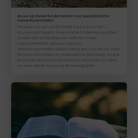
Bouw op sterke fundamenten met specialistische
heiwerkzaamheden
De basis van een solide fundering Als je aan een
bouwproject begint, is een sterke fundering essentieel.
Zonder een solide basis kan zelfs het meest
indrukwekkende gebouw instorten.
Heiwerkzaamheden spelen hierbij een cruciale rol. Door
de juiste technieken en materialen te gebruiken, zorg je
ervoor dat je constructie stabiel en duurzaam is. Laten
we eens dieper ingaan op de belangrijkste