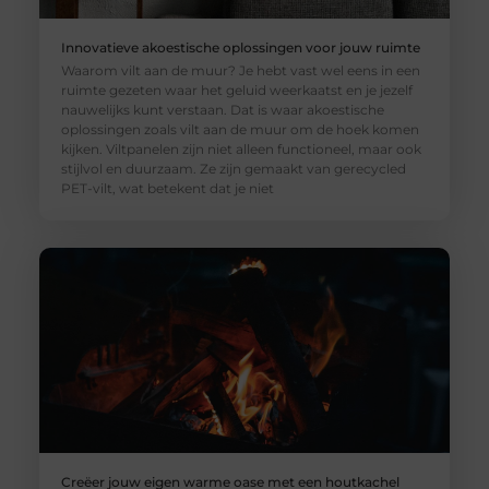
Innovatieve akoestische oplossingen voor jouw ruimte
Waarom vilt aan de muur? Je hebt vast wel eens in een
ruimte gezeten waar het geluid weerkaatst en je jezelf
nauwelijks kunt verstaan. Dat is waar akoestische
oplossingen zoals vilt aan de muur om de hoek komen
kijken. Viltpanelen zijn niet alleen functioneel, maar ook
stijlvol en duurzaam. Ze zijn gemaakt van gerecycled
PET-vilt, wat betekent dat je niet
Creëer jouw eigen warme oase met een houtkachel