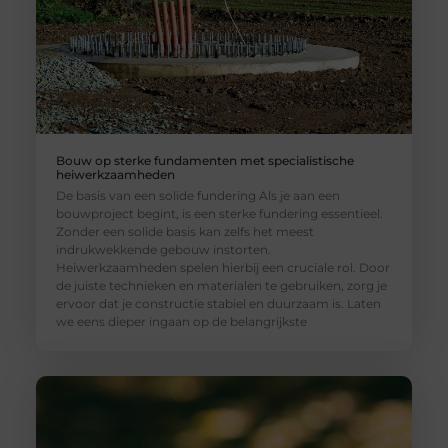
Bouw op sterke fundamenten met specialistische
heiwerkzaamheden
De basis van een solide fundering Als je aan een
bouwproject begint, is een sterke fundering essentieel.
Zonder een solide basis kan zelfs het meest
indrukwekkende gebouw instorten.
Heiwerkzaamheden spelen hierbij een cruciale rol. Door
de juiste technieken en materialen te gebruiken, zorg je
ervoor dat je constructie stabiel en duurzaam is. Laten
we eens dieper ingaan op de belangrijkste