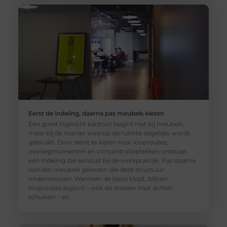
Eerst de indeling, daarna pas meubels kiezen
Een goed ingericht kantoor begint niet bij meubels,
maar bij de manier waarop de ruimte dagelijks wordt
gebruikt. Door eerst te kijken naar looproutes,
overlegmomenten en concentratieplekken ontstaat
een indeling die aansluit bij de werkpraktijk. Pas daarna
worden meubels gekozen die deze structuur
ondersteunen. Wanneer de basis klopt, blijven
looproutes logisch – ook als stoelen naar achter
schuiven – en