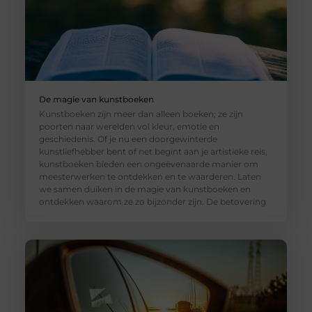
De magie van kunstboeken
Kunstboeken zijn meer dan alleen boeken; ze zijn
poorten naar werelden vol kleur, emotie en
geschiedenis. Of je nu een doorgewinterde
kunstliefhebber bent of net begint aan je artistieke reis,
kunstboeken bieden een ongeëvenaarde manier om
meesterwerken te ontdekken en te waarderen. Laten
we samen duiken in de magie van kunstboeken en
ontdekken waarom ze zo bijzonder zijn. De betovering