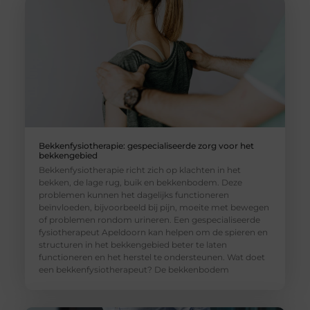
Bekkenfysiotherapie: gespecialiseerde zorg voor het
bekkengebied
Bekkenfysiotherapie richt zich op klachten in het
bekken, de lage rug, buik en bekkenbodem. Deze
problemen kunnen het dagelijks functioneren
beïnvloeden, bijvoorbeeld bij pijn, moeite met bewegen
of problemen rondom urineren. Een gespecialiseerde
fysiotherapeut Apeldoorn kan helpen om de spieren en
structuren in het bekkengebied beter te laten
functioneren en het herstel te ondersteunen. Wat doet
een bekkenfysiotherapeut? De bekkenbodem