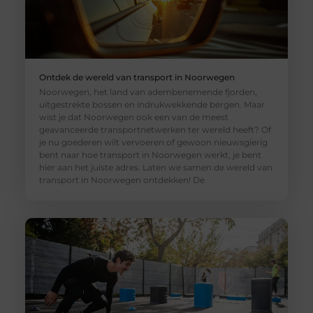
Ontdek de wereld van transport in Noorwegen
Noorwegen, het land van adembenemende fjorden,
uitgestrekte bossen en indrukwekkende bergen. Maar
wist je dat Noorwegen ook een van de meest
geavanceerde transportnetwerken ter wereld heeft? Of
je nu goederen wilt vervoeren of gewoon nieuwsgierig
bent naar hoe transport in Noorwegen werkt, je bent
hier aan het juiste adres. Laten we samen de wereld van
transport in Noorwegen ontdekken! De