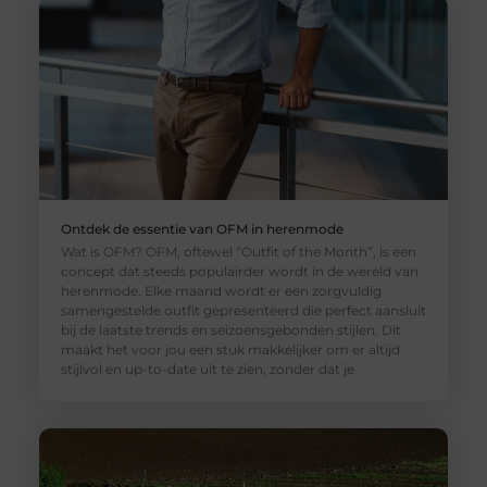
Ontdek de essentie van OFM in herenmode
Wat is OFM? OFM, oftewel “Outfit of the Month”, is een
concept dat steeds populairder wordt in de wereld van
herenmode. Elke maand wordt er een zorgvuldig
samengestelde outfit gepresenteerd die perfect aansluit
bij de laatste trends en seizoensgebonden stijlen. Dit
maakt het voor jou een stuk makkelijker om er altijd
stijlvol en up-to-date uit te zien, zonder dat je