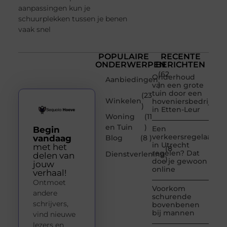
aanpassingen kun je
schuurplekken tussen je benen
vaak snel
POPULAIRE
RECENTE
ONDERWERPEN
BERICHTEN
(62
Onderhoud
Aanbiedingen
)
van een grote
tuin door een
(23
Winkelen
hoveniersbedrijf
)
in Etten-Leur
Woning
(11
en Tuin
)
Een
Begin
verkeersregelaar
vandaag
Blog
(8 )
in Utrecht
met het
(8
regelen? Dat
Dienstverlening
delen van
)
doe je gewoon
jouw
online
verhaal!
Ontmoet
Voorkom
andere
schurende
schrijvers,
bovenbenen
bij mannen
vind nieuwe
lezers en